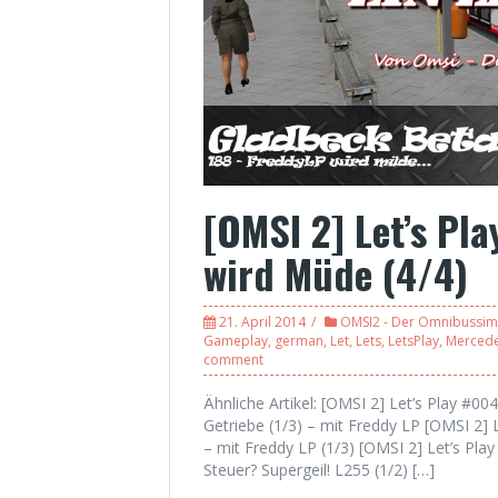
[OMSI 2] Let’s Pl
wird Müde (4/4)
21. April 2014
OMSI2 - Der Omnibussim
Gameplay
,
german
,
Let
,
Lets
,
LetsPlay
,
Merced
comment
Ähnliche Artikel: [OMSI 2] Let’s Play #
Getriebe (1/3) – mit Freddy LP [OMSI 2] 
– mit Freddy LP (1/3) [OMSI 2] Let’s Pl
Steuer? Supergeil! L255 (1/2) […]