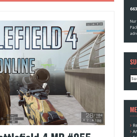
663
Nur
Päc
adr
SU
Su
nac
ME
Re
A