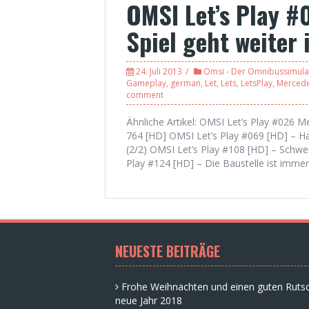
OMSI Let’s Play #
Spiel geht weiter
24. Juli 2013
Omsi - Der Omnibussimula
Gameplay
,
german
,
Let
,
Lets
,
LetsPlay
,
Merced
comment
Ähnliche Artikel: OMSI Let’s Play #026 
764 [HD] OMSI Let’s Play #069 [HD] – 
(2/2) OMSI Let’s Play #108 [HD] – Schwer
Play #124 [HD] – Die Baustelle ist immer
NEUESTE BEITRÄGE
Frohe Weihnachten und einen guten Rutsc
neue Jahr 2018