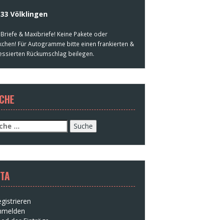
33 Völklingen
 Briefe & Maxibriefe! Keine Pakete oder
kchen! Für Autogramme bitte einen frankierten &
essierten Rückumschlag beilegen.
CHE
che
h:
TA
gistrieren
nmelden