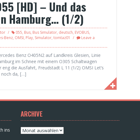
055 [HD] – Und das
 in Hamburg… (1/2)
tor
055
,
Bus
,
Bus Simulator
,
deutsch
,
EVOBUS
,
es-Benz
,
OMSI
,
Play
,
Simulator
,
tomtaz01
Leave a
Mercedes Benz O405N2 auf Landkreis Glesien, Linie
Hamburg im Schnee mit einem O305 Schaltwagen
 eng die Ausfahrt, Freudstadt L 11 (1/2) OMSI Let’s
 noch da, […]
ARCHIVE
Archive
h ins