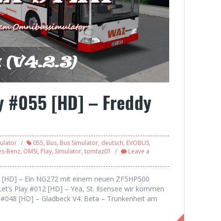
ay #055 [HD] – Freddy
ulator
055
,
Bus
,
Bus Simulator
,
deutsch
,
EVOBUS
,
es-Benz
,
OMSI
,
Play
,
Simulator
,
tomtaz01
Leave a
004 [HD] – Ein NG272 mit einem neuen ZF5HP500
Let’s Play #012 [HD] – Yea, St. Ilsensee wir kommen
ay #048 [HD] – Gladbeck V4. Beta – Trunkenheit am