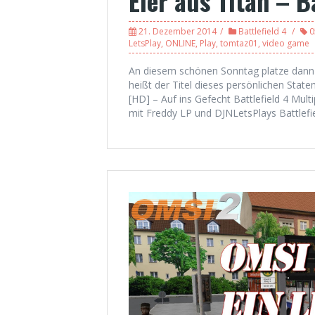
Eier aus Titan – 
21. Dezember 2014
Battlefield 4
0
LetsPlay
,
ONLINE
,
Play
,
tomtaz01
,
video game
An diesem schönen Sonntag platze dann 
heißt der Titel dieses persönlichen Statem
[HD] – Auf ins Gefecht Battlefield 4 Mul
mit Freddy LP und DJNLetsPlays Battlefie