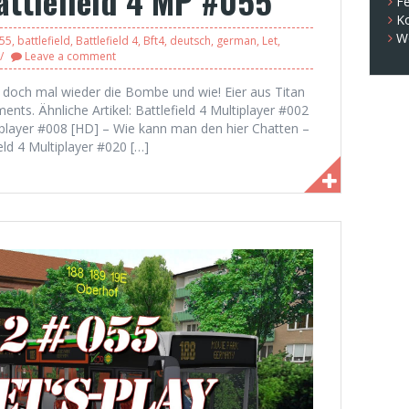
Battlefield 4 MP #055
Fe
K
W
55
,
battlefield
,
Battlefield 4
,
Bft4
,
deutsch
,
german
,
Let
,
Leave a comment
doch mal wieder die Bombe und wie! Eier aus Titan
ents. Ähnliche Artikel: Battlefield 4 Multiplayer #002
tiplayer #008 [HD] – Wie kann man den hier Chatten –
ld 4 Multiplayer #020 […]