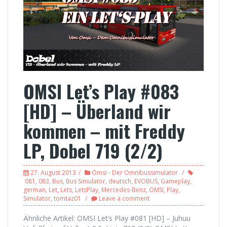
OMSI Let’s Play #083
[HD] – Überland wir
kommen – mit Freddy
LP, Dobel 719 (2/2)
27. August 2013
Omsi - Der Omnibussimulator
081
,
083
,
Bus
,
Bus Simulator
,
deutsch
,
EVOBUS
,
Gameplay
,
german
,
Let
,
Lets
,
LetsPlay
,
Mercedes-Benz
,
OMSI
,
Play
,
Simulator
,
tomtaz01
Leave a comment
Ähnliche Artikel: OMSI Let’s Play #081 [HD] – Juhuu