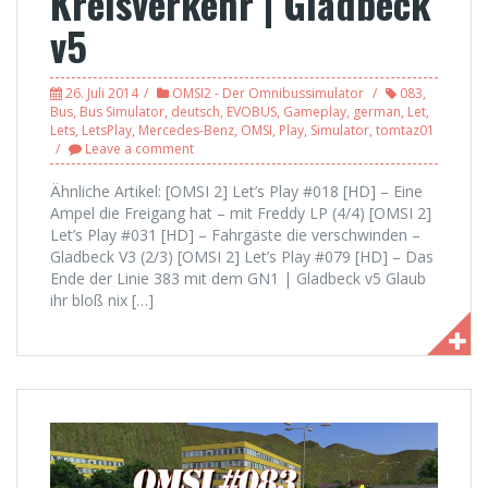
Kreisverkehr | Gladbeck
v5
26. Juli 2014
OMSI2 - Der Omnibussimulator
083
,
Bus
,
Bus Simulator
,
deutsch
,
EVOBUS
,
Gameplay
,
german
,
Let
,
Lets
,
LetsPlay
,
Mercedes-Benz
,
OMSI
,
Play
,
Simulator
,
tomtaz01
Leave a comment
Ähnliche Artikel: [OMSI 2] Let’s Play #018 [HD] – Eine
Ampel die Freigang hat – mit Freddy LP (4/4) [OMSI 2]
Let’s Play #031 [HD] – Fahrgäste die verschwinden –
Gladbeck V3 (2/3) [OMSI 2] Let’s Play #079 [HD] – Das
Ende der Linie 383 mit dem GN1 | Gladbeck v5 Glaub
ihr bloß nix […]