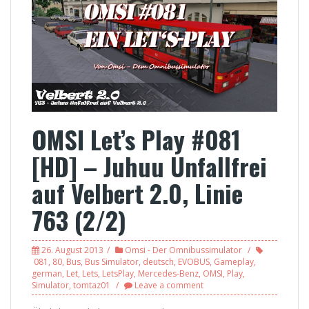
OMSI Let’s Play #081
[HD] – Juhuu Unfallfrei
auf Velbert 2.0, Linie
763 (2/2)
26. August 2013
Omsi - Der Omnibussimulator
081
,
80
,
Bus
,
Bus Simulator
,
deutsch
,
EVOBUS
,
Gameplay
,
german
,
Let
,
Lets
,
LetsPlay
,
Mercedes-Benz
,
OMSI
,
Play
,
Simulator
,
tomtaz01
Leave a comment