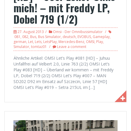
mich! – mit Freddy LP,
Dobel 719 (1/2)
27. August 2013
Omsi - Der Omnibussimulator
081
,
082
,
Bus
,
Bus Simulator
,
deutsch
,
EVOBUS
,
Gameplay
,
german
,
Let
,
Lets
,
LetsPlay
,
Mercedes-Benz
,
OMSI
,
Play
,
Simulator
,
tomtaz01
Leave a comment
Ähnliche Artikel: OMSI Let’s Play #081 [HD] – Juhuu
Unfallfrei auf Velbert 2.0, Linie 763 (2/2) OMSI Let’s
Play #083 [HD] – Überland wir kommen – mit Freddy
LP, Dobel 719 (2/2) OMSI Let’s Play #007 – MAN
SD202 D92 im Einsatz auf Szczecin, Linie 57 [HD]
OMSI Let’s Play #019 – Setra 215UL im […]