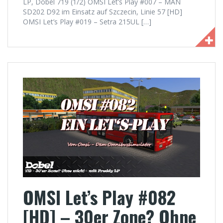
LP, Dobel 719 (1/2) OMSI Let’s Play #007 – MAN
SD202 D92 im Einsatz auf Szczecin, Linie 57 [HD]
OMSI Let’s Play #019 – Setra 215UL […]
OMSI Let’s Play #082
[HD] – 30er Zone? Ohne