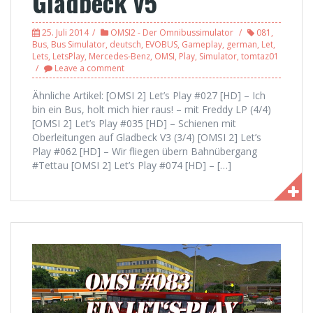
Gladbeck v5
25. Juli 2014
OMSI2 - Der Omnibussimulator
081
,
Bus
,
Bus Simulator
,
deutsch
,
EVOBUS
,
Gameplay
,
german
,
Let
,
Lets
,
LetsPlay
,
Mercedes-Benz
,
OMSI
,
Play
,
Simulator
,
tomtaz01
Leave a comment
Ähnliche Artikel: [OMSI 2] Let’s Play #027 [HD] – Ich
bin ein Bus, holt mich hier raus! – mit Freddy LP (4/4)
[OMSI 2] Let’s Play #035 [HD] – Schienen mit
Oberleitungen auf Gladbeck V3 (3/4) [OMSI 2] Let’s
Play #062 [HD] – Wir fliegen übern Bahnübergang
#Tettau [OMSI 2] Let’s Play #074 [HD] – […]