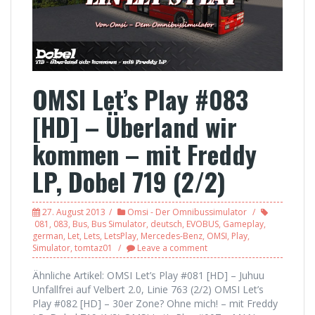
OMSI Let’s Play #083
[HD] – Überland wir
kommen – mit Freddy
LP, Dobel 719 (2/2)
27. August 2013
Omsi - Der Omnibussimulator
081
,
083
,
Bus
,
Bus Simulator
,
deutsch
,
EVOBUS
,
Gameplay
,
german
,
Let
,
Lets
,
LetsPlay
,
Mercedes-Benz
,
OMSI
,
Play
,
Simulator
,
tomtaz01
Leave a comment
Ähnliche Artikel: OMSI Let’s Play #081 [HD] – Juhuu
Unfallfrei auf Velbert 2.0, Linie 763 (2/2) OMSI Let’s
Play #082 [HD] – 30er Zone? Ohne mich! – mit Freddy