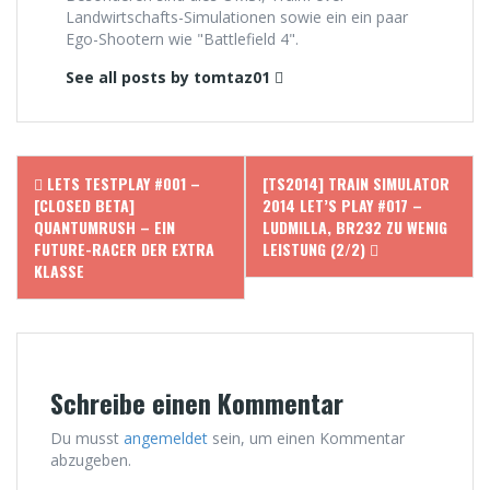
Landwirtschafts-Simulationen sowie ein ein paar
Ego-Shootern wie "Battlefield 4".
See all posts by tomtaz01
Post
LETS TESTPLAY #001 –
[TS2014] TRAIN SIMULATOR
navigation
[CLOSED BETA]
2014 LET’S PLAY #017 –
QUANTUMRUSH – EIN
LUDMILLA, BR232 ZU WENIG
FUTURE-RACER DER EXTRA
LEISTUNG (2/2)
KLASSE
Schreibe einen Kommentar
Du musst
angemeldet
sein, um einen Kommentar
abzugeben.