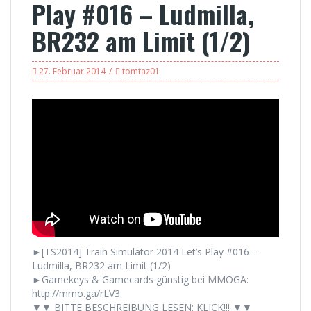
Play #016 – Ludmilla,
BR232 am Limit (1/2)
27. Februar 2014
tomtaz01
►[TS2014] Train Simulator 2014 Let’s Play #016 –
Ludmilla, BR232 am Limit (1/2)
►Gamekeys & Gamecards günstig bei MMOGA:
http://mmo.ga/rLV3
▼▼ BITTE BESCHREIBUNG LESEN: KLICK!!! ▼▼