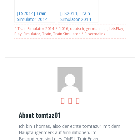
[TS2014] Train
[TS2014] Train
Simulator 2014
Simulator 2014
Let’s Play #010 –
Let’s Play #014 –
Train Simulator 2014
016
,
deutsch
,
german
,
Let
,
LetsPlay
,
Auf zum BER,
Schön Einspurig
Play
,
Simulator
,
Train
,
Train Simulator
permalink
BR111 + Dostos
mit der BR 103
(2/3)
About tomtaz01
Ich bin Thomas, also der echte tomtaz01 mit dem
Hauptaugenmerk auf Simulationen. Im
Besonderen sind dies OMSI, TrainFever