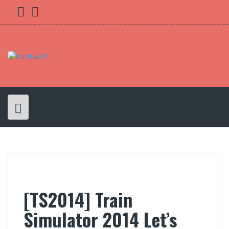
Skip
Youtube
twitter
Facebook
to
content
[TS2014] Train
Simulator 2014 Let’s