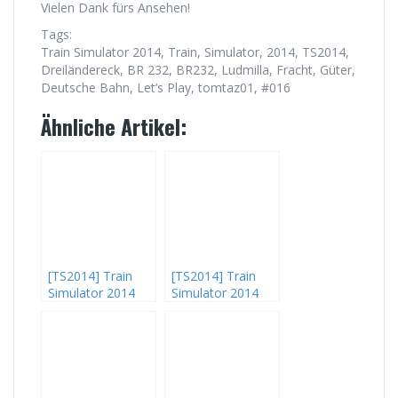
Vielen Dank fürs Ansehen!
Tags:
Train Simulator 2014, Train, Simulator, 2014, TS2014,
Dreiländereck, BR 232, BR232, Ludmilla, Fracht, Güter,
Deutsche Bahn, Let’s Play, tomtaz01, #016
Ähnliche Artikel:
[TS2014] Train
[TS2014] Train
Simulator 2014
Simulator 2014
Let’s Play #003 –
Let’s Play #008 –
Und dann darf ich
Der Trennschutz
wieder bremsen
klemmt (2/3)