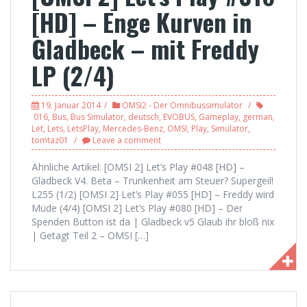
[HD] – Enge Kurven in
Gladbeck – mit Freddy
LP (2/4)
19. Januar 2014
OMSI2 - Der Omnibussimulator
016
,
Bus
,
Bus Simulator
,
deutsch
,
EVOBUS
,
Gameplay
,
german
,
Let
,
Lets
,
LetsPlay
,
Mercedes-Benz
,
OMSI
,
Play
,
Simulator
,
tomtaz01
Leave a comment
Ähnliche Artikel: [OMSI 2] Let’s Play #048 [HD] –
Gladbeck V4. Beta – Trunkenheit am Steuer? Supergeil!
L255 (1/2) [OMSI 2] Let’s Play #055 [HD] – Freddy wird
Müde (4/4) [OMSI 2] Let’s Play #080 [HD] – Der
Spenden Button ist da | Gladbeck v5 Glaub ihr bloß nix
| Getagt Teil 2 – OMSI […]