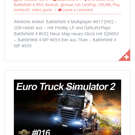
Battlefield 4
,
Bft4
,
deutsch
,
german
,
Let
,
LetsPlay
,
ONLINE
,
Play
,
tomtaz01
,
video game
Leave a comment
Ähnliche Artikel: Battlefield 4 Multiplayer #017 [HD] –
DJN rastet aus – mit Freddy LP und DJNLetsPlays
Battlefield 4 #032 Neue Map neues Glück mit DJN003
– Battlefield 4 MP #054 Eier aus Titan – Battlefield 4
MP #055