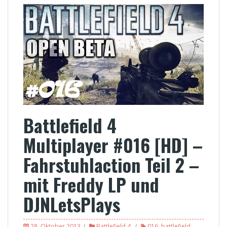
Battlefield 4
Multiplayer #016 [HD] –
Fahrstuhlaction Teil 2 –
mit Freddy LP und
DJNLetsPlays
28. Oktober 2013
Battlefield 4
016
,
battlefield
,