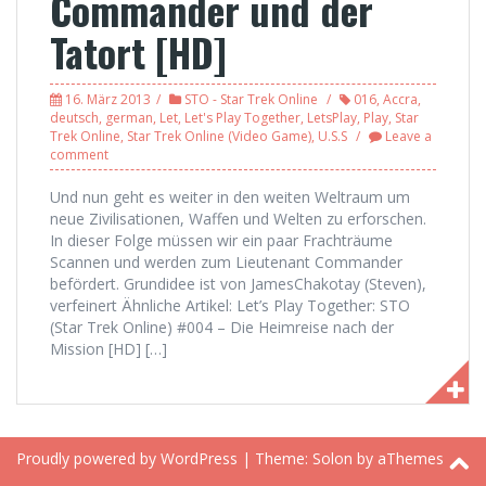
Commander und der
Tatort [HD]
16. März 2013
STO - Star Trek Online
016
,
Accra
,
deutsch
,
german
,
Let
,
Let's Play Together
,
LetsPlay
,
Play
,
Star
Trek Online
,
Star Trek Online (Video Game)
,
U.S.S
Leave a
comment
Und nun geht es weiter in den weiten Weltraum um
neue Zivilisationen, Waffen und Welten zu erforschen.
In dieser Folge müssen wir ein paar Frachträume
Scannen und werden zum Lieutenant Commander
befördert. Grundidee ist von JamesChakotay (Steven),
verfeinert Ähnliche Artikel: Let’s Play Together: STO
(Star Trek Online) #004 – Die Heimreise nach der
Mission [HD] […]
Proudly powered by WordPress
|
Theme:
Solon
by aThemes