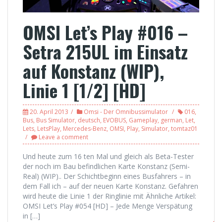
OMSI Let’s Play #016 –
Setra 215UL im Einsatz
auf Konstanz (WIP),
Linie 1 [1/2] [HD]
20. April 2013
Omsi - Der Omnibussimulator
016
,
Bus
,
Bus Simulator
,
deutsch
,
EVOBUS
,
Gameplay
,
german
,
Let
,
Lets
,
LetsPlay
,
Mercedes-Benz
,
OMSI
,
Play
,
Simulator
,
tomtaz01
Leave a comment
Und heute zum 16 ten Mal und gleich als Beta-Tester
der noch im Bau befindlichen Karte Konstanz (Semi-
Real) (WIP).. Der Schichtbeginn eines Busfahrers – in
dem Fall ich – auf der neuen Karte Konstanz. Gefahren
wird heute die Linie 1 der Ringlinie mit Ähnliche Artikel:
OMSI Let’s Play #054 [HD] – Jede Menge Verspätung
in […]