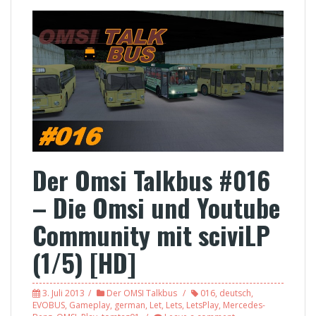
Der Omsi Talkbus #016
– Die Omsi und Youtube
Community mit sciviLP
(1/5) [HD]
3. Juli 2013
Der OMSI Talkbus
016
,
deutsch
,
EVOBUS
,
Gameplay
,
german
,
Let
,
Lets
,
LetsPlay
,
Mercedes-