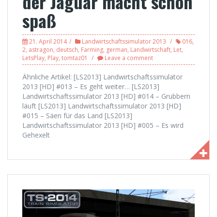
der Jaguar macht schon
spaß
21. April 2014
Landwirtschaftssimulator 2013
016
,
2
,
astragon
,
deutsch
,
Farming
,
german
,
Landwirtschaft
,
Let
,
LetsPlay
,
Play
,
tomtaz01
Leave a comment
Ähnliche Artikel: [LS2013] Landwirtschaftssimulator
2013 [HD] #013 – Es geht weiter… [LS2013]
Landwirtschaftssimulator 2013 [HD] #014 – Grubbern
läuft [LS2013] Landwirtschaftssimulator 2013 [HD]
#015 – Säen für das Land [LS2013]
Landwirtschaftssimulator 2013 [HD] #005 – Es wird
Gehexelt