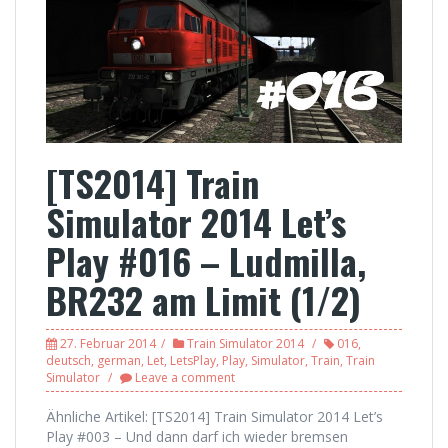
[TS2014] Train
Simulator 2014 Let’s
Play #016 – Ludmilla,
BR232 am Limit (1/2)
27. Februar 2014
Train Simulator 2014
016
,
deutsch
,
german
,
Let
,
LetsPlay
,
Play
,
Simulator
,
Train
,
Train
Simulator
Leave a comment
Ähnliche Artikel: [TS2014] Train Simulator 2014 Let’s
Play #003 – Und dann darf ich wieder bremsen