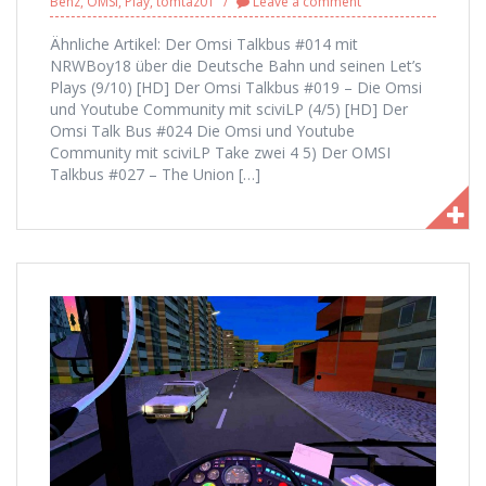
Benz
,
OMSI
,
Play
,
tomtaz01
Leave a comment
Ähnliche Artikel: Der Omsi Talkbus #014 mit
NRWBoy18 über die Deutsche Bahn und seinen Let’s
Plays (9/10) [HD] Der Omsi Talkbus #019 – Die Omsi
und Youtube Community mit sciviLP (4/5) [HD] Der
Omsi Talk Bus #024 Die Omsi und Youtube
Community mit sciviLP Take zwei 4 5) Der OMSI
Talkbus #027 – The Union […]