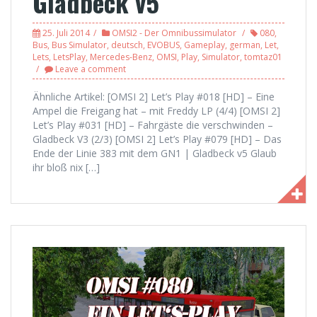
Gladbeck v5
25. Juli 2014
OMSI2 - Der Omnibussimulator
080
,
Bus
,
Bus Simulator
,
deutsch
,
EVOBUS
,
Gameplay
,
german
,
Let
,
Lets
,
LetsPlay
,
Mercedes-Benz
,
OMSI
,
Play
,
Simulator
,
tomtaz01
Leave a comment
Ähnliche Artikel: [OMSI 2] Let’s Play #018 [HD] – Eine
Ampel die Freigang hat – mit Freddy LP (4/4) [OMSI 2]
Let’s Play #031 [HD] – Fahrgäste die verschwinden –
Gladbeck V3 (2/3) [OMSI 2] Let’s Play #079 [HD] – Das
Ende der Linie 383 mit dem GN1 | Gladbeck v5 Glaub
ihr bloß nix […]