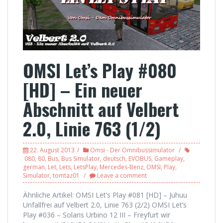
OMSI Let’s Play #080
[HD] – Ein neuer
Abschnitt auf Velbert
2.0, Linie 763 (1/2)
22. August 2013
Omsi - Der Omnibussimulator
080
,
80
,
Bus
,
Bus Simulator
,
deutsch
,
EVOBUS
,
Gameplay
,
german
,
Let
,
Lets
,
LetsPlay
,
Mercedes-Benz
,
OMSI
,
Play
,
Simulator
,
tomtaz01
Leave a comment
Ähnliche Artikel: OMSI Let’s Play #081 [HD] – Juhuu
Unfallfrei auf Velbert 2.0, Linie 763 (2/2) OMSI Let’s
Play #036 – Solaris Urbino 12 III – Freyfurt wir