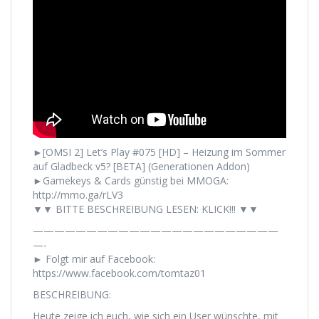
►[OMSI 2] Let’s Play #075 [HD] – Heizung im Sommer
auf Gladbeck v5? [BETA] (Generationen Addon)
►Gamekeys & Cards günstig bei MMOGA:
http://mmo.ga/rLV3
▼▼ BITTE BESCHREIBUNG LESEN: KLICK!!! ▼▼
———————————————————————
—-
► Folgt mir auf Facebook:
https://www.facebook.com/tomtaz01
BESCHREIBUNG:
Heute zeige ich euch, wie sich ein User wünschte, mit