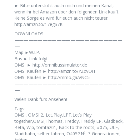
► Bitte unterstützt auch mich und meinen Kanal,
wenn ihr bei Amazon über den folgenden Link kauft.
Keine Sorge es wird für euch auch nicht teurer:
http://amzn.to/17egS7K
DOWNLOADS:
———————————————————————
—-
Map ►W.I.P.
Bus ► Link folgt
OMSI ► http://omnibussimulator.de
OMSI Kaufen ► http://amzn.to/YZcVOH
OMSI Kaufen ► http://mmo.ga/vNC5
———————————————————————
—-
Vielen Dank fürs Ansehen!
Tags:
OMSI, OMSI 2, Let,Play,LPT,Let’s Play
together,OMSI,Thomas, Freddy, Freddy LP, Gladbeck,
Beta, Wip, tomtaz01, Back to the roots, #075, ULF,
Stadtbahn, selber fahren, O405GN², 3 Generationen,
Addon