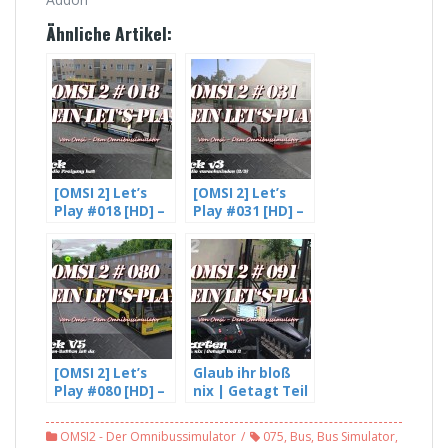
Ähnliche Artikel:
[OMSI 2] Let’s
[OMSI 2] Let’s
Play #018 [HD] –
Play #031 [HD] –
Eine Ampel die
Fahrgäste die
Freigang hat –
verschwinden –
mit Freddy LP
Gladbeck V3 (2/3)
(4/4)
[OMSI 2] Let’s
Glaub ihr bloß
Play #080 [HD] –
nix | Getagt Teil
Der Spenden
2 – OMSI 2 #091
Button ist da |
OMSI2 - Der Omnibussimulator
075
,
Bus
,
Bus Simulator
,
Gladbeck v5