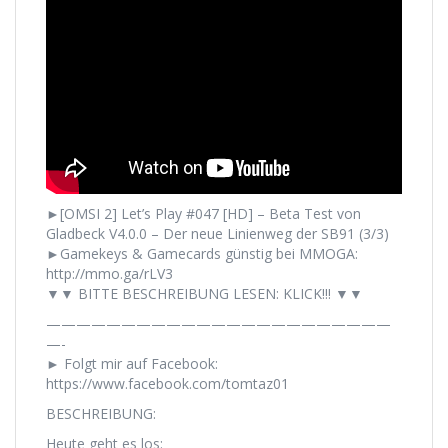
►[OMSI 2] Let’s Play #047 [HD] – Beta Test von
Gladbeck V4.0.0 – Der neue Linienweg der SB91 (3/3)
►Gamekeys & Gamecards günstig bei MMOGA:
http://mmo.ga/rLV3
▼▼ BITTE BESCHREIBUNG LESEN: KLICK!!! ▼▼
———————————————————————
—-
► Folgt mir auf Facebook:
https://www.facebook.com/tomtaz01
BESCHREIBUNG:
Heute geht es los: