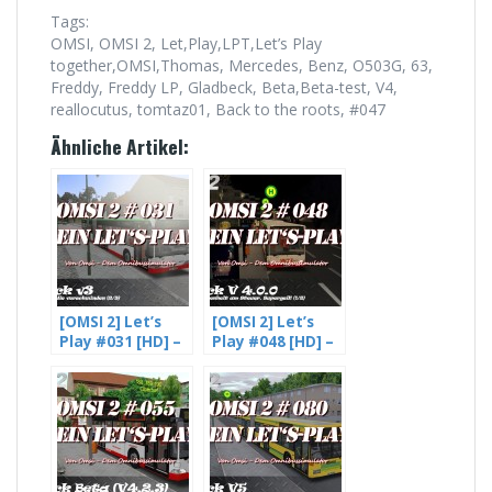
Tags:
OMSI, OMSI 2, Let,Play,LPT,Let’s Play
together,OMSI,Thomas, Mercedes, Benz, O503G, 63,
Freddy, Freddy LP, Gladbeck, Beta,Beta-test, V4,
reallocutus, tomtaz01, Back to the roots, #047
Ähnliche Artikel:
[OMSI 2] Let’s
[OMSI 2] Let’s
Play #031 [HD] –
Play #048 [HD] –
Fahrgäste die
Gladbeck V4.
verschwinden –
Beta –
Gladbeck V3 (2/3)
Trunkenheit am
Steuer?
Supergeil! L255
(1/2)