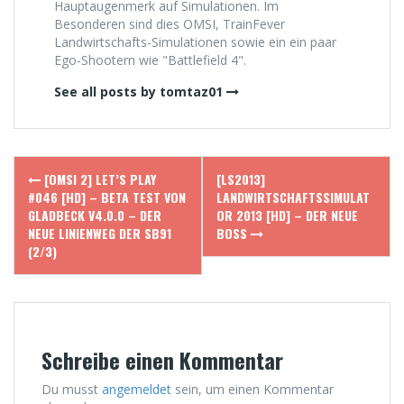
Hauptaugenmerk auf Simulationen. Im
Besonderen sind dies OMSI, TrainFever
Landwirtschafts-Simulationen sowie ein ein paar
Ego-Shootern wie "Battlefield 4".
See all posts by tomtaz01
Post
[OMSI 2] LET’S PLAY
[LS2013]
navigation
#046 [HD] – BETA TEST VON
LANDWIRTSCHAFTSSIMULAT
GLADBECK V4.0.0 – DER
OR 2013 [HD] – DER NEUE
NEUE LINIENWEG DER SB91
BOSS
(2/3)
Schreibe einen Kommentar
Du musst
angemeldet
sein, um einen Kommentar