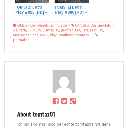
[OMSI 2] Let’s
[OMSI 2] Let’s
Play #055 [HD] –
Play #080 [HD] –
Freddy wird
Der Spenden
Müde (4/4)
Button ist da |
OMSI2 - Der Omnibussimulator
047
,
Bus
,
Bus Simulator
,
Gladbeck v5
deutsch
,
EVOBUS
,
Gameplay
,
german
,
Let
,
Lets
,
LetsPlay
,
Mercedes-Benz
,
OMSI
,
Play
,
Simulator
,
tomtaz01
permalink
About tomtaz01
Ich bin Thomas, also der echte tomtaz01 mit dem