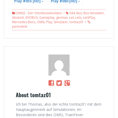
Play #055 [HD] –
Play #080 [HD] –
Freddy wird
Der Spenden
Müde (4/4)
Button ist da |
OMSI2 - Der Omnibussimulator
044
,
Bus
,
Bus Simulator
,
Gladbeck v5
deutsch
,
EVOBUS
,
Gameplay
,
german
,
Let
,
Lets
,
LetsPlay
,
Mercedes-Benz
,
OMSI
,
Play
,
Simulator
,
tomtaz01
permalink
About tomtaz01
Ich bin Thomas, also der echte tomtaz01 mit dem
Hauptaugenmerk auf Simulationen. Im
Besonderen sind dies OMSI, TrainFever