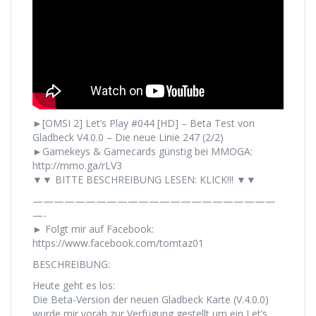
►[OMSI 2] Let’s Play #044 [HD] – Beta Test von
Gladbeck V4.0.0 – Die neue Linie 247 (2/2)
►Gamekeys & Gamecards günstig bei MMOGA:
http://mmo.ga/rLV3
▼▼ BITTE BESCHREIBUNG LESEN: KLICK!!! ▼▼
———————————————————————
—-
► Folgt mir auf Facebook:
https://www.facebook.com/tomtaz01
BESCHREIBUNG:
Heute geht es los:
Die Beta-Version der neuen Gladbeck Karte (V.4.0.0)
wurde mir vorab zur Verfügung gestellt um ein Let’s