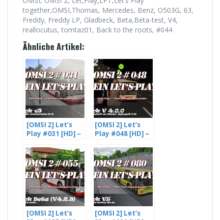
OMSI, OMSI 2, Let,Play,LPT,Let’s Play
together,OMSI,Thomas, Mercedes, Benz, O503G, 63,
Freddy, Freddy LP, Gladbeck, Beta,Beta-test, V4,
reallocutus, tomtaz01, Back to the roots, #044
Ähnliche Artikel:
[OMSI 2] Let’s
[OMSI 2] Let’s
Play #031 [HD] –
Play #048 [HD] –
Fahrgäste die
Gladbeck V4.
verschwinden –
Beta –
Gladbeck V3 (2/3)
Trunkenheit am
Steuer?
Supergeil! L255
(1/2)
[OMSI 2] Let’s
[OMSI 2] Let’s