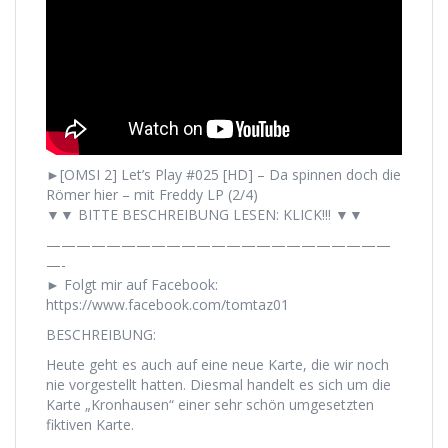
►[OMSI 2] Let’s Play #025 [HD] – Da spinnen doch die
Römer hier – mit Freddy LP (2/4)
▼▼ BITTE BESCHREIBUNG LESEN: KLICK!!! ▼▼
———————————————————————
—-
► Folgt mir auf Facebook:
https://www.facebook.com/tomtaz01
BESCHREIBUNG:
Heute geht es auch auf eine neue Karte, die wir noch
nie vorgestellt hatten. Diesmal handelt es sich um die
Karte „Kronhausen“ einer sehr schön umgesetzten
fiktiven Karte.