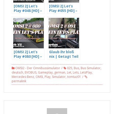
[OMSI 2] Let’s
[OMSI 2] Let’s
Play #048 [HD] –
Play #055 [HD] –
Gladbeck V4.
Freddy wird
Beta –
Müde (4/4)
Trunkenheit am
Steuer?
Supergeil! L255
(1/2)
[OMSI 2] Let’s
Glaub ihr bloß
Play #080 [HD] –
nix | Getagt Teil
Der Spenden
2 – OMSI 2 #091
Button ist da |
OMSI2 - Der Omnibussimulator
025
,
Bus
,
Bus Simulator
,
Gladbeck v5
deutsch
,
EVOBUS
,
Gameplay
,
german
,
Let
,
Lets
,
LetsPlay
,
Mercedes-Benz
,
OMSI
,
Play
,
Simulator
,
tomtaz01
permalink