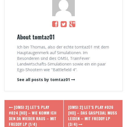
About tomtaz01
Ich bin Thomas, also der echte tomtaz01 mit dem
Hauptaugenmerk auf Simulationen. Im
Besonderen sind dies OMSI, TrainFever
Landwirtschafts-Simulationen sowie ein ein paar
Ego-Shootern wie "Battlefield 4".
See all posts by tomtaz01
Post
[OMSI 2] LET’S PLAY
[OMSI 2] LET’S PLAY #026
navigation
#024 [HD] – WIE KOMM ICH
[HD] – DAS GASPEDAL MUSS
DEN DA WIEDER RAUS – MIT
LEIDEN – MIT FREDDY LP
FREDDY LP (1/4)
(3/4)