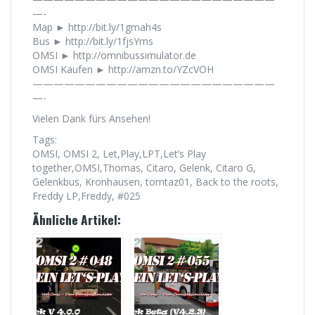
—-
Map ► http://bit.ly/1gmah4s
Bus ► http://bit.ly/1fjsYms
OMSI ► http://omnibussimulator.de
OMSI Kaufen ► http://amzn.to/YZcVOH
———————————————————————
—-
Vielen Dank fürs Ansehen!
Tags:
OMSI, OMSI 2, Let,Play,LPT,Let’s Play
together,OMSI,Thomas, Citaro, Gelenk, Citaro G,
Gelenkbus, Kronhausen, tomtaz01, Back to the roots,
Freddy LP,Freddy, #025
Ähnliche Artikel: