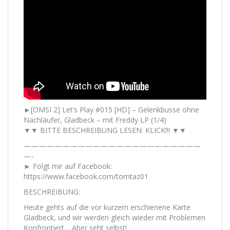
►[OMSI 2] Let’s Play #015 [HD] – Gelenkbusse ohne
Nachläufer, Gladbeck – mit Freddy LP (1/4)
▼▼ BITTE BESCHREIBUNG LESEN: KLICK!!! ▼▼
———————————————————————
—-
► Folgt mir auf Facebook:
https://www.facebook.com/tomtaz01
BESCHREIBUNG:
Heute gehts auf die vor kurzem erschienene Karte
Gladbeck, und wir werden gleich wieder mit Problemen
Konfrontiert… Aber seht selbst!