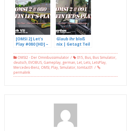
Beta –
Müde (4/4)
Trunkenheit am
Steuer?
Supergeil! L255
(1/2)
[OMSI 2] Let’s
Glaub ihr bloß
Play #080 [HD] –
nix | Getagt Teil
Der Spenden
2 – OMSI 2 #091
Button ist da |
OMSI2 - Der Omnibussimulator
015
,
Bus
,
Bus Simulator
,
Gladbeck v5
deutsch
,
EVOBUS
,
Gameplay
,
german
,
Let
,
Lets
,
LetsPlay
,
Mercedes-Benz
,
OMSI
,
Play
,
Simulator
,
tomtaz01
permalink