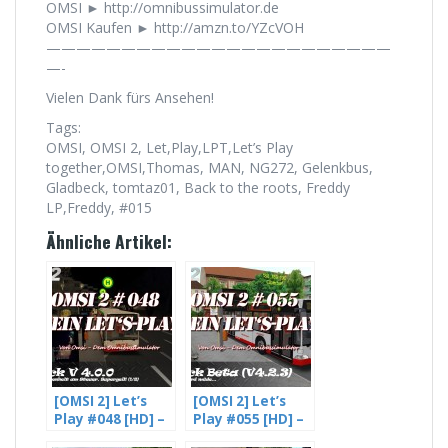
OMSI ► http://omnibussimulator.de
OMSI Kaufen ► http://amzn.to/YZcVOH
———————————————————————
—-
Vielen Dank fürs Ansehen!
Tags:
OMSI, OMSI 2, Let,Play,LPT,Let’s Play
together,OMSI,Thomas, MAN, NG272, Gelenkbus,
Gladbeck, tomtaz01, Back to the roots, Freddy
LP,Freddy, #015
Ähnliche Artikel:
[OMSI 2] Let’s
[OMSI 2] Let’s
Play #048 [HD] –
Play #055 [HD] –
Gladbeck V4.
Freddy wird