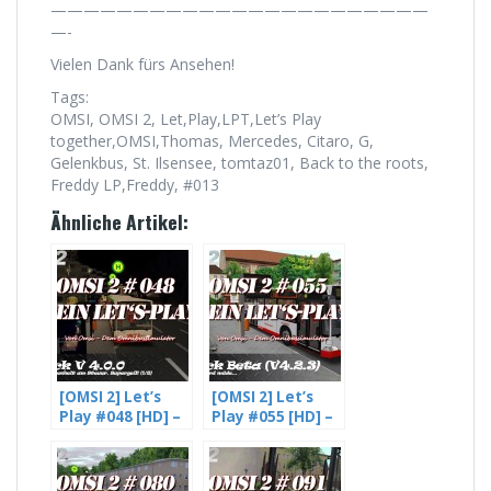
———————————————————————
—-
Vielen Dank fürs Ansehen!
Tags:
OMSI, OMSI 2, Let,Play,LPT,Let’s Play
together,OMSI,Thomas, Mercedes, Citaro, G,
Gelenkbus, St. Ilsensee, tomtaz01, Back to the roots,
Freddy LP,Freddy, #013
Ähnliche Artikel:
[OMSI 2] Let’s
[OMSI 2] Let’s
Play #048 [HD] –
Play #055 [HD] –
Gladbeck V4.
Freddy wird
Beta –
Müde (4/4)
Trunkenheit am