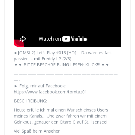
►[OMSI 2] Let’s Play #013 [HD] – Da wäre es fast
passiert – mit Freddy LP (2/3)
▼▼ BITTE BESCHREIBUNG LESEN: KLICK!!! ▼▼
———————————————————————
—-
► Folgt mir auf Facebook:
https://www.facebook.com/tomtaz01
BESCHREIBUNG:
Heute erfülle ich mal einen Wunsch einses Users
meines Kanals… Und zwar fahren wir mit einem
Gelnkbus, genauer den Citaro G auf St. Ilsensee!
Viel Spaß beim Ansehen