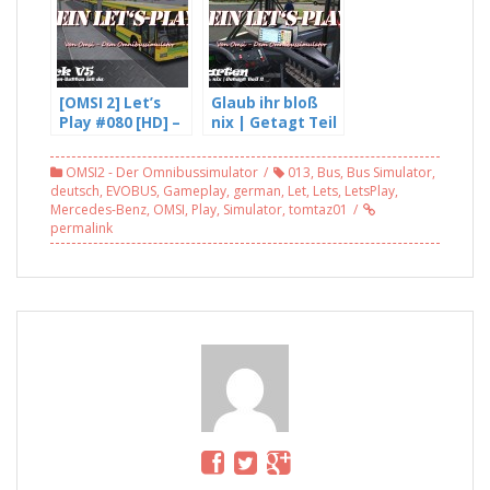
Steuer?
Supergeil! L255
(1/2)
[OMSI 2] Let’s
Glaub ihr bloß
Play #080 [HD] –
nix | Getagt Teil
Der Spenden
2 – OMSI 2 #091
Button ist da |
OMSI2 - Der Omnibussimulator
013
,
Bus
,
Bus Simulator
,
Gladbeck v5
deutsch
,
EVOBUS
,
Gameplay
,
german
,
Let
,
Lets
,
LetsPlay
,
Mercedes-Benz
,
OMSI
,
Play
,
Simulator
,
tomtaz01
permalink