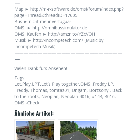
—-
Map ► http://m-r-software.de/omsi/forum/index.php?
page=Thread&threadID=17605
Bus ► nicht mehr verfügbar
OMSI ► http://omnibussimulator.de
OMSI Kaufen ► http://amzn.to/YZcVOH
Musik ► http://incompetech.com/ (Music by
Incompetech Musik)
———————————————————————
—-
Vielen Dank fürs Ansehen!
Tags:
Let,Play,LPT,Let’s Play together,OMSI,Freddy LP,
Freddy. Thomas, tomtaz01, Ungarn, Börzsöny , Back
to the roots, Neoplan, Neoplan 4016, #144, 4016,
OMSI-Check
Ähnliche Artikel: