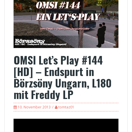
OMSI Let’s Play #144
[HD] – Endspurt in
Börzsöny Ungarn, L180
mit Freddy LP
10. November 2013
tomtaz01