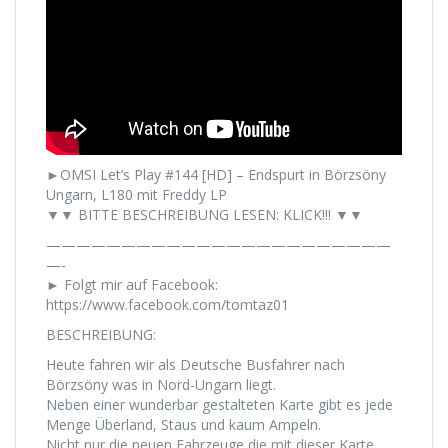
►OMSI Let’s Play #144 [HD] – Endspurt in Börzsöny
Ungarn, L180 mit Freddy LP
▼▼ BITTE BESCHREIBUNG LESEN: KLICK!!! ▼▼
———————————————————————
—-
► Folgt mir auf Facebook:
https://www.facebook.com/tomtaz01
BESCHREIBUNG:
Heute fahren wir als Deutsche Busfahrer nach
Börzsöny was in Nord-Ungarn liegt.
Neben einer wunderbar gestalteten Karte gibt es jede
Menge Überland, Staus und kaum Ampeln.
Nicht nur die neuen Fahrzeuge die mit dieser Karte