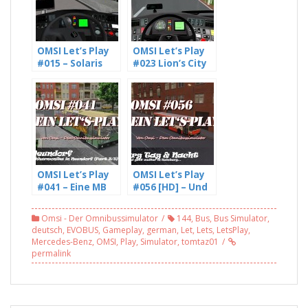
OMSI Let’s Play
OMSI Let’s Play
#015 – Solaris
#023 Lion’s City
Urbino 12 III im
DD auf
Einsatz auf
Langbach, Linie
Mühlhausen
700 eine
(WIP), Linie 170
Rundfahrt der
[HD]
besonderen Art
(4/4)
OMSI Let’s Play
OMSI Let’s Play
#041 – Eine MB
#056 [HD] – Und
O305
das Spiel geht
Ziehharmonika
weiter in
Omsi - Der Omnibussimulator
144
,
Bus
,
Bus Simulator
,
in Neundorf,
Hamburg… (2/2)
deutsch
,
EVOBUS
,
Gameplay
,
german
,
Let
,
Lets
,
LetsPlay
,
Linie 301 (2/5)
Mercedes-Benz
,
OMSI
,
Play
,
Simulator
,
tomtaz01
[HD]
permalink