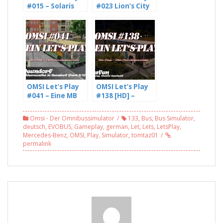
#015 – Solaris
#023 Lion’s City
Urbino 12 III im
DD auf
Einsatz auf
Langbach, Linie
Mühlhausen
700 eine
(WIP), Linie 170
Rundfahrt der
[HD]
besonderen Art
(4/4)
OMSI Let’s Play
OMSI Let’s Play
#041 – Eine MB
#138 [HD] –
O305
Landesregierun
Ziehharmonika
g, weiste
Omsi - Der Omnibussimulator
133
,
Bus
,
Bus Simulator
,
in Neundorf,
Bescheid,
deutsch
,
EVOBUS
,
Gameplay
,
german
,
Let
,
Lets
,
LetsPlay
,
Linie 301 (2/5)
Elbenhafen,10 –
Mercedes-Benz
,
OMSI
,
Play
,
Simulator
,
tomtaz01
[HD]
mit Freddy LP
permalink
(3/3)