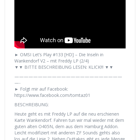
► OMSI Let’s Play #133 [HD] – Die Inseln in
Wankendorf V2 – mit Freddy LP (2/4)
▼▼ BITTE BESCHREIBUNG LESEN: KLICK!!! ▼▼
———————————————————————
—-
► Folgt mir auf Facebook:
https://www.facebook.com/tomtaz01
BESCHREIBUNG:
Heute geht es mit Freddy LP auf die neu erschienen
Karte Wankendorf. Fahren tun wir mal wieder mit dem
guten alten O405N, dem aus dem Hamburg Addon.
Leicht modifiziert mit anderen ZF Sounds gehts also
los auf die Linie 2. Neben Outtakes gibt es jede Menge