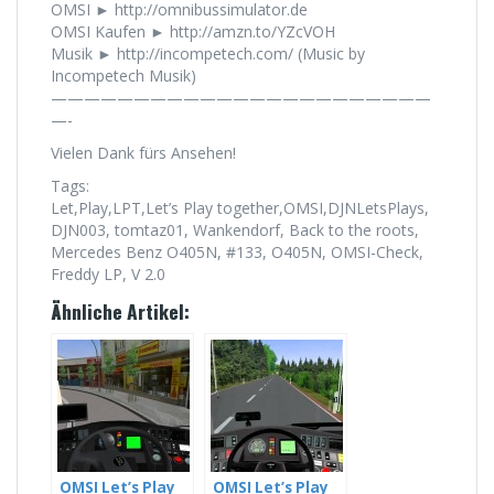
OMSI ► http://omnibussimulator.de
OMSI Kaufen ► http://amzn.to/YZcVOH
Musik ► http://incompetech.com/ (Music by
Incompetech Musik)
———————————————————————
—-
Vielen Dank fürs Ansehen!
Tags:
Let,Play,LPT,Let’s Play together,OMSI,DJNLetsPlays,
DJN003, tomtaz01, Wankendorf, Back to the roots,
Mercedes Benz O405N, #133, O405N, OMSI-Check,
Freddy LP, V 2.0
Ähnliche Artikel:
OMSI Let’s Play
OMSI Let’s Play