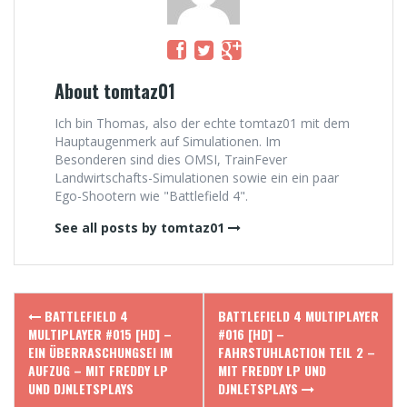
About tomtaz01
Ich bin Thomas, also der echte tomtaz01 mit dem
Hauptaugenmerk auf Simulationen. Im
Besonderen sind dies OMSI, TrainFever
Landwirtschafts-Simulationen sowie ein ein paar
Ego-Shootern wie "Battlefield 4".
See all posts by tomtaz01
Post
BATTLEFIELD 4
BATTLEFIELD 4 MULTIPLAYER
navigation
MULTIPLAYER #015 [HD] –
#016 [HD] –
EIN ÜBERRASCHUNGSEI IM
FAHRSTUHLACTION TEIL 2 –
AUFZUG – MIT FREDDY LP
MIT FREDDY LP UND
UND DJNLETSPLAYS
DJNLETSPLAYS