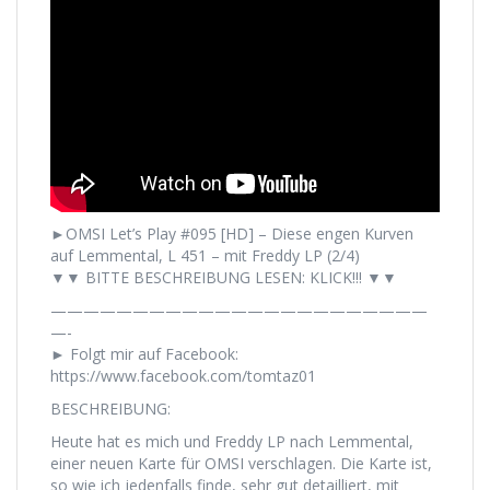
►OMSI Let’s Play #095 [HD] – Diese engen Kurven
auf Lemmental, L 451 – mit Freddy LP (2/4)
▼▼ BITTE BESCHREIBUNG LESEN: KLICK!!! ▼▼
———————————————————————
—-
► Folgt mir auf Facebook:
https://www.facebook.com/tomtaz01
BESCHREIBUNG:
Heute hat es mich und Freddy LP nach Lemmental,
einer neuen Karte für OMSI verschlagen. Die Karte ist,
so wie ich jedenfalls finde, sehr gut detailliert, mit