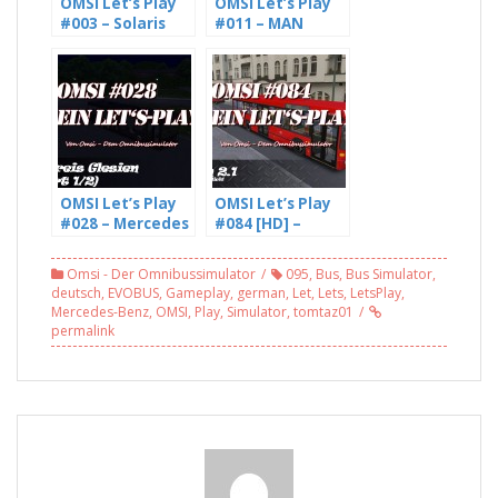
OMSI Let’s Play
OMSI Let’s Play
#003 – Solaris
#011 – MAN
Urbino 12,
NL202 im Einsatz
Einsatz auf
auf Velbert,
Römergerg 2.0,
Linie NE1[2/2]
Gletscher-
[HD]
Express (HD)
OMSI Let’s Play
OMSI Let’s Play
#028 – Mercedes
#084 [HD] –
Benz O405N2 auf
Glesien läuft,
Landkreis
mit Freddy LP
Omsi - Der Omnibussimulator
095
,
Bus
,
Bus Simulator
,
Glesien, Linie N1
(1/2)
deutsch
,
EVOBUS
,
Gameplay
,
german
,
Let
,
Lets
,
LetsPlay
,
(1/2) [HD]
Mercedes-Benz
,
OMSI
,
Play
,
Simulator
,
tomtaz01
permalink