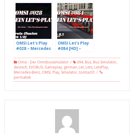
Urbino 12,
NL202 im Einsatz
Einsatz auf
auf Velbert,
Römergerg 2.0,
Linie NE1[2/2]
Gletscher-
[HD]
Express (HD)
OMSI Let’s Play
OMSI Let’s Play
#028 – Mercedes
#084 [HD] –
Benz O405N2 auf
Glesien läuft,
Landkreis
mit Freddy LP
Omsi - Der Omnibussimulator
094
,
Bus
,
Bus Simulator
,
Glesien, Linie N1
(1/2)
deutsch
,
EVOBUS
,
Gameplay
,
german
,
Let
,
Lets
,
LetsPlay
,
(1/2) [HD]
Mercedes-Benz
,
OMSI
,
Play
,
Simulator
,
tomtaz01
permalink