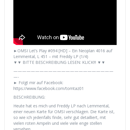
►OMSI Let’s Play #094 [HD] – Ein Neoplan 4016 auf
Lemmental, L 451 – mit Freddy LP (1/4)
▼▼ BITTE BESCHREIBUNG LESEN: KLICK!!! ▼▼
———————————————————————
—-
► Folgt mir auf Facebook:
https://www.facebook.com/tomtaz01
BESCHREIBUNG:
Heute hat es mich und Freddy LP nach Lemmental,
einer neuen Karte für OMSI verschlagen. Die Karte ist,
so wie ich jedenfalls finde, sehr gut detailliert, mit
vielen roten Ampeln und viele viele enge stellen
versehen.