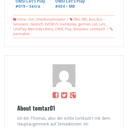
OMSI Let’s Play
OMSI Let’s Play
#019 – Setra
#034 – MB
215UL im Einsatz
O405N² – Jede
auf Konstanz
Menge Stau in
Omsi - Der Omnibussimulator
084
,
085
,
Bus
,
Bus
(WIP), Linie 5
Konstanz (1/2)
Simulator
,
deutsch
,
EVOBUS
,
Gameplay
,
german
,
Let
,
Lets
,
[HD]
[HD]
LetsPlay
,
Mercedes-Benz
,
OMSI
,
Play
,
Simulator
,
tomtaz01
permalink
About tomtaz01
Ich bin Thomas, also der echte tomtaz01 mit dem
Hauptaugenmerk auf Simulationen. Im