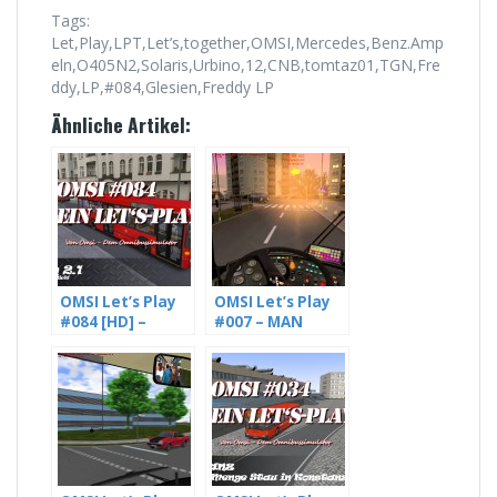
Tags:
Let,Play,LPT,Let’s,together,OMSI,Mercedes,Benz.Amp
eln,O405N2,Solaris,Urbino,12,CNB,tomtaz01,TGN,Fre
ddy,LP,#084,Glesien,Freddy LP
Ähnliche Artikel:
OMSI Let’s Play
OMSI Let’s Play
#084 [HD] –
#007 – MAN
Glesien läuft,
SD202 D92 im
mit Freddy LP
Einsatz auf
(1/2)
Szczecin, Linie 57
[HD]