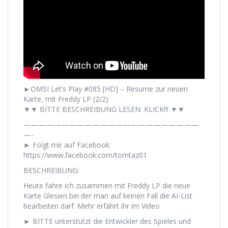
►OMSI Let’s Play #085 [HD] – Resume zur neuen
Karte, mit Freddy LP (2/2)
▼▼ BITTE BESCHREIBUNG LESEN: KLICK!!! ▼▼
———————————————————————
—-
► Folgt mir auf Facebook:
https://www.facebook.com/tomtaz01
BESCHREIBUNG:
Heute fahre ich zusammen mit Freddy LP die neue
Karte Glesien bei der man auf keinen Fall die AI-List
bearbeiten darf. Mehr erfährt ihr im Video
► BITTE unterstützt die Entwickler des Spieles und