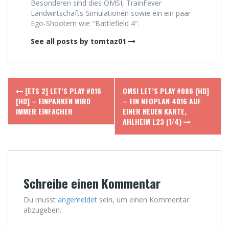
Besonderen sind dies OMSI, TrainFever
Landwirtschafts-Simulationen sowie ein ein paar
Ego-Shootern wie "Battlefield 4".
See all posts by tomtaz01
Post
[ETS 2] LET’S PLAY #016
OMSI LET’S PLAY #086 [HD]
navigation
[HD] – EINPARKEN WIRD
– EIN NEOPLAN 4016 AUF
IMMER EINFACHER
EINER NEUEN KARTE,
AHLHEIM L23 (1/4)
Schreibe einen Kommentar
Du musst
angemeldet
sein, um einen Kommentar
abzugeben.