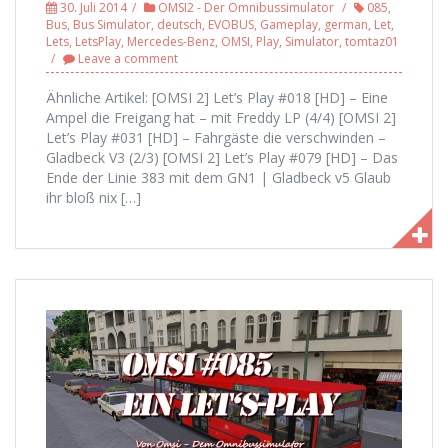
30. Juli 2014
OMSI2 - Der Omnibussimulator
085
,
Bus
,
Bus Simulator
,
deutsch
,
EVOBUS
,
Gameplay
,
german
,
Let
,
Lets
,
LetsPlay
,
Mercedes-Benz
,
OMSI
,
Play
,
Simulator
,
tomtaz01
Leave a comment
Ähnliche Artikel: [OMSI 2] Let’s Play #018 [HD] – Eine
Ampel die Freigang hat – mit Freddy LP (4/4) [OMSI 2]
Let’s Play #031 [HD] – Fahrgäste die verschwinden –
Gladbeck V3 (2/3) [OMSI 2] Let’s Play #079 [HD] – Das
Ende der Linie 383 mit dem GN1 | Gladbeck v5 Glaub
ihr bloß nix […]