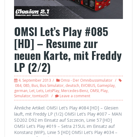
OMSI Let’s Play #085
[HD] – Resume zur
neuen Karte, mit Freddy
LP (2/2)
4. September 2013
Omsi - Der Omnibussimulator
084
,
085
,
Bus
,
Bus Simulator
,
deutsch
,
EVOBUS
,
Gameplay
,
german
,
Let
,
Lets
,
LetsPlay
,
Mercedes-Benz
,
OMSI
,
Play
,
Simulator
,
tomtaz01
Leave a comment
Ähnliche Artikel: OMSI Let’s Play #084 [HD] – Glesien
läuft, mit Freddy LP (1/2) OMSI Let’s Play #007 – MAN
SD202 D92 im Einsatz auf Szczecin, Linie 57 [HD]
OMSI Let’s Play #019 – Setra 215UL im Einsatz auf
Konstanz (WIP), Linie 5 [HD] OMSI Let’s Play #034 –