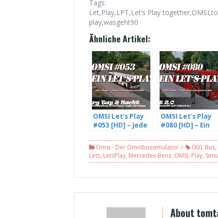
Tags:
Let,Play,LPT,Let’s Play together,OMSI,t
play,wasgeht90
Ähnliche Artikel:
OMSI Let’s Play
OMSI Let’s Play
#053 [HD] – Jede
#080 [HD] – Ein
Menge
neuer Abschnitt
Verspätung in
auf Velbert 2.0,
Omsi - Der Omnibussimulator
060
,
Bus
,
Hamburg wegen
Linie 763 (1/2)
Lets
,
LetsPlay
,
Mercedes-Benz
,
OMSI
,
Play
,
Simu
der Kasse (2/3)
About tomt