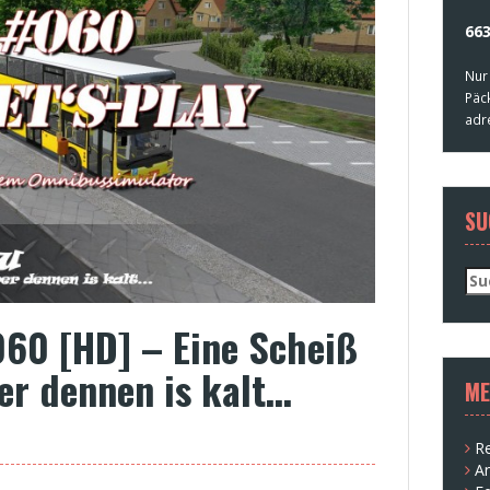
663
Nur
Päc
adr
SU
Su
nac
060 [HD] – Eine Scheiß
ber dennen is kalt…
ME
Re
A