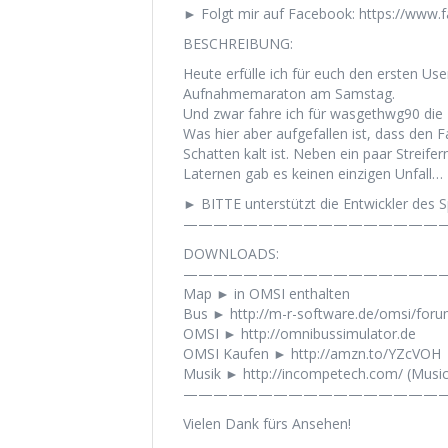
► Folgt mir auf Facebook: https://www
BESCHREIBUNG:
Heute erfülle ich für euch den ersten U
Aufnahmemaraton am Samstag.
Und zwar fahre ich für wasgethwg90 die 
Was hier aber aufgefallen ist, dass den 
Schatten kalt ist. Neben ein paar Strei
Laternen gab es keinen einzigen Unfall…
► BITTE unterstützt die Entwickler des Sp
——————————————————
DOWNLOADS:
——————————————————
Map ► in OMSI enthalten
Bus ► http://m-r-software.de/omsi/fo
OMSI ► http://omnibussimulator.de
OMSI Kaufen ► http://amzn.to/YZcVOH
Musik ► http://incompetech.com/ (Musi
——————————————————
Vielen Dank fürs Ansehen!