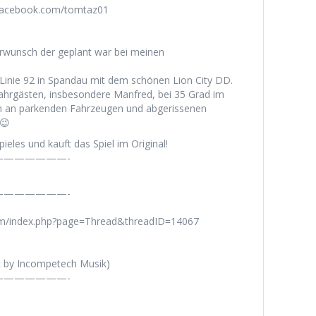
.facebook.com/tomtaz01
serwunsch der geplant war bei meinen
Linie 92 in Spandau mit dem schönen Lion City DD.
Fahrgästen, insbesondere Manfred, bei 35 Grad im
fern an parkenden Fahrzeugen und abgerissenen
 😉
ieles und kauft das Spiel im Original!
——————-
——————-
rum/index.php?page=Thread&threadID=14067
c by Incompetech Musik)
——————-