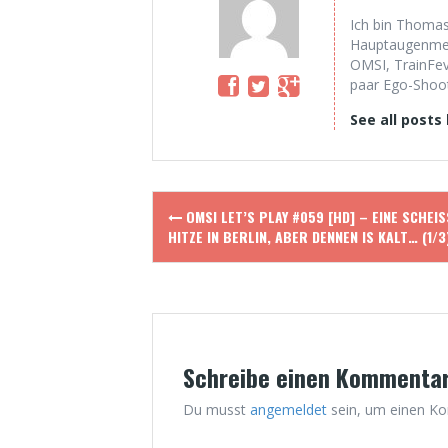
Ich bin Thomas
Hauptaugenmerk
OMSI, TrainFev
paar Ego-Shoote
See all posts
Post
OMSI LET’S PLAY #059 [HD] – EINE SCHEISS 
navigation
ITZE IN BERLIN, ABER DENNEN IS KALT… (1/3)
Schreibe einen Kommenta
Du musst
angemeldet
sein, um einen K