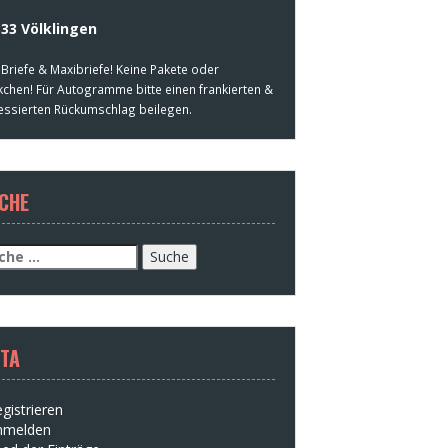
33 Völklingen
 Briefe & Maxibriefe! Keine Pakete oder
kchen! Für Autogramme bitte einen frankierten &
essierten Rückumschlag beilegen.
CHE
che
h:
TA
gistrieren
nmelden