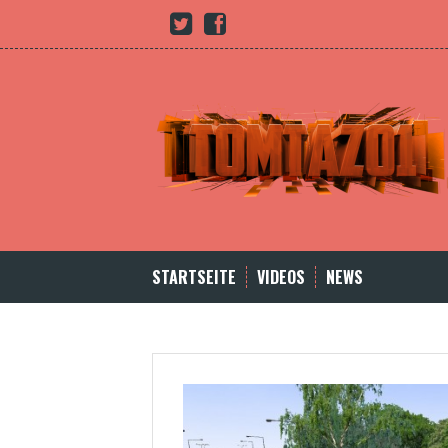
Skip
Youtube
twitter
Facebook
to
content
STARTSEITE
VIDEOS
NEWS