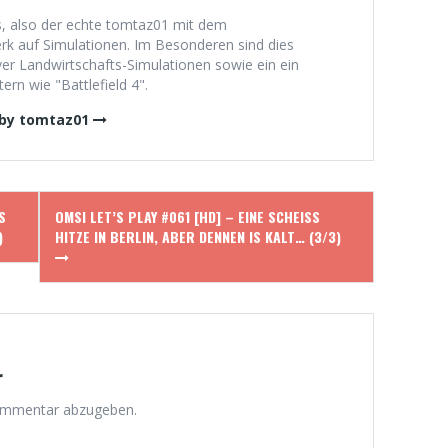
, also der echte tomtaz01 mit dem
 auf Simulationen. Im Besonderen sind dies
er Landwirtschafts-Simulationen sowie ein ein
rn wie "Battlefield 4".
 by tomtaz01
H
OMSI LET’S PLAY #061 [HD] – EINE SCHEISS H
ITZE IN BERLIN, ABER DENNEN IS KALT… (3/3)
r
ommentar abzugeben.