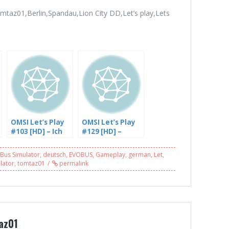
omtaz01,Berlin,Spandau,Lion City DD,Let’s play,Lets
OMSI Let’s Play
OMSI Let’s Play
#103 [HD] – Ich
#129 [HD] –
krieg die
Rheinhausen mit
Verspätung
dem DD – mit
Bus Simulator
,
deutsch
,
EVOBUS
,
Gameplay
,
german
,
Let
,
nicht runter in
GamingFailer
lator
,
tomtaz01
permalink
Ahlheim, Linie 29
(1/3)
[Facecam]
az01