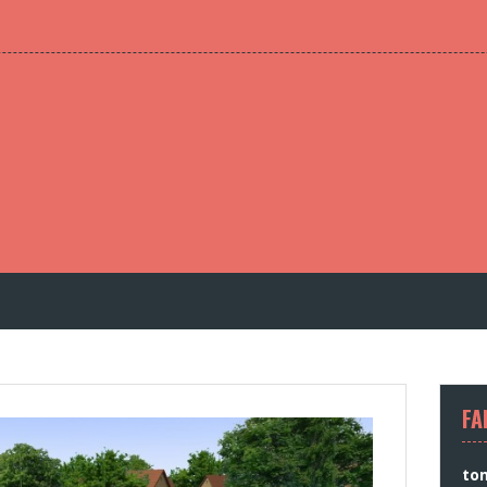
FA
to