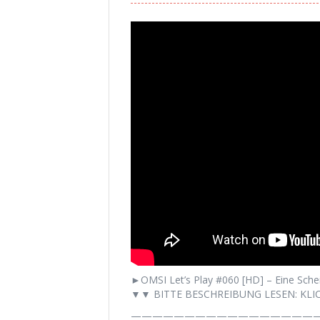
►OMSI Let’s Play #060 [HD] – Eine Scheiß
▼▼ BITTE BESCHREIBUNG LESEN: KLIC
——————————————————