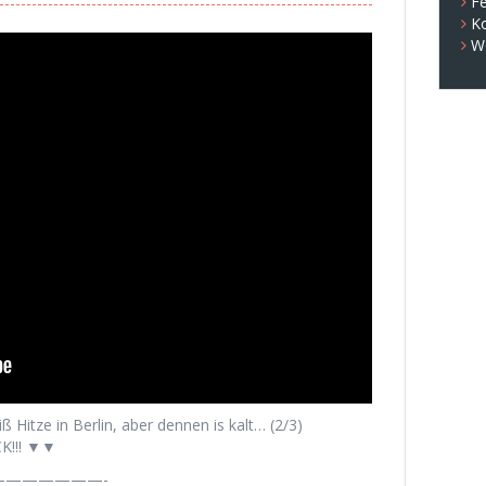
Fe
K
W
 Hitze in Berlin, aber dennen is kalt… (2/3)
K!!! ▼▼
——————-