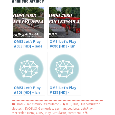
Ähnliche Artikel:
OMSI Let’s Play
OMSI Let’s Play
#053 [HD] – Jede
#080 [HD] – Ein
Menge
neuer Abschnitt
Verspätung in
auf Velbert 2.0,
Hamburg wegen
Linie 763 (1/2)
der Kasse (2/3)
OMSI Let’s Play
OMSI Let’s Play
#103 [HD] – Ich
#129 [HD] –
krieg die
Rheinhausen mit
Verspätung
dem DD – mit
Omsi - Der Omnibussimulator
058
,
Bus
,
Bus Simulator
,
nicht runter in
GamingFailer
deutsch
,
EVOBUS
,
Gameplay
,
german
,
Let
,
Lets
,
LetsPlay
,
Ahlheim, Linie 29
(1/3)
Mercedes-Benz
,
OMSI
,
Play
,
Simulator
,
tomtaz01