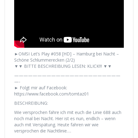
►OMSI Let’s Play #058 [HD] – Hamburg bei Nacht –
Schöne Schlummerecken (2/2)
▼▼ BITTE BESCHREIBUNG LESEN: KLICK!!! ▼▼
———————————————————————
—-
► Folgt mir auf Facebook:
https://www.facebook.com/tomtaz01
BESCHREIBUNG:
Wie versprochen fahre ich mit euch die Linie 688 auch
noch mal bei Nacht. Hier ist es nun, endlich – wenn
auch mit Verspätung. Heute fahren wir wie
versprochen die Nachtlinie….