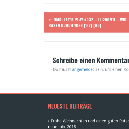
Post
OMSI LET’S PLAY #032 – LU200M11 – WIR
navigation
RASEN DURCH WIEN (1/2) [HD]
Schreibe einen Kommenta
Du musst
angemeldet
sein, um einen K
NEUESTE BEITRÄGE
Frohe Weihnachten und einen guten Rutsc
neue Jahr 2018