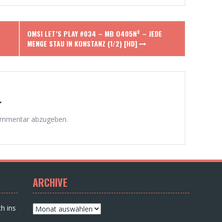
OMSI LET’S PLAY #034 – MB O405N² – JEDE
MENGE STAU IN KONSTANZ (1/2) [HD]
r
ommentar abzugeben.
ARCHIVE
Archive
h ins