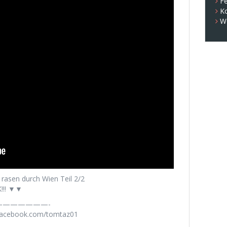
Fe
K
W
rasen durch Wien Teil 2/2
!!! ▼▼
——————-
.facebook.com/tomtaz01