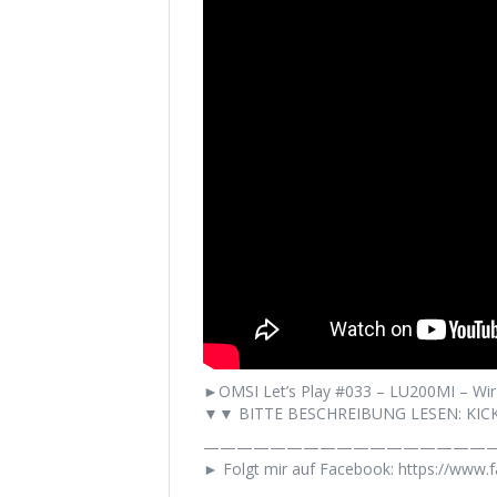
►OMSI Let’s Play #033 – LU200MI – Wir 
▼▼ BITTE BESCHREIBUNG LESEN: KICK
——————————————————
► Folgt mir auf Facebook: https://www