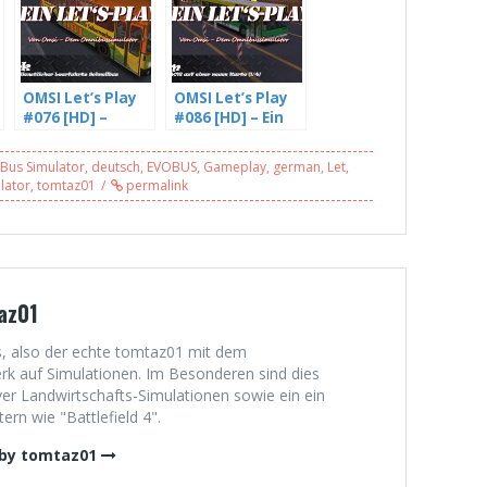
OMSI Let’s Play
OMSI Let’s Play
#076 [HD] –
#086 [HD] – Ein
Yuhuu, ein
Neoplan 4016
dienstlicher
auf einer neuen
Bus Simulator
,
deutsch
,
EVOBUS
,
Gameplay
,
german
,
Let
,
Leerfahrts
Karte, Ahlheim
lator
,
tomtaz01
permalink
Schnellbus,
L23 (1/4)
Reinbek 236 (1/4)
az01
, also der echte tomtaz01 mit dem
 auf Simulationen. Im Besonderen sind dies
er Landwirtschafts-Simulationen sowie ein ein
rn wie "Battlefield 4".
 by tomtaz01