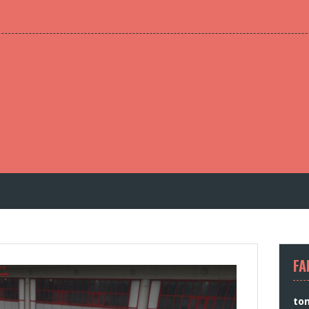
FA
to