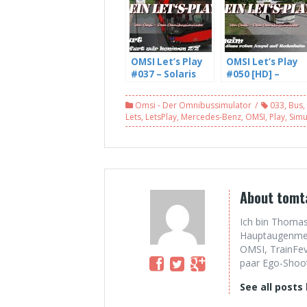
OMSI Let’s Play
OMSI Let’s Play
#037 – Solaris
#050 [HD] –
Urbino 12 III –
Immer diese
Freyfurt wir
roten Ampeln
Omsi - Der Omnibussimulator
033
,
Bus
,
kommen (2/2)
auf Rodenheim,
Lets
,
LetsPlay
,
Mercedes-Benz
,
OMSI
,
Play
,
Simu
[HD]
SU12III (2/3)
About tomt
Ich bin Thomas
Hauptaugenmerk
OMSI, TrainFev
paar Ego-Shoote
See all posts