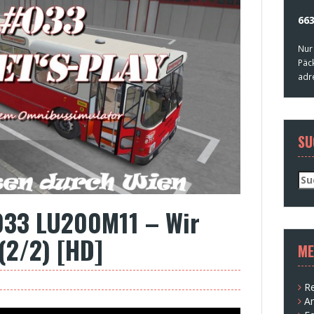
663
Nur
Päc
adr
SU
Su
nac
#033 LU200M11 – Wir
(2/2) [HD]
ME
Re
A