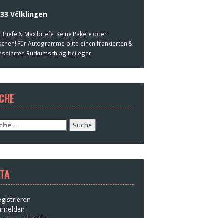
33 Völklingen
 Briefe & Maxibriefe! Keine Pakete oder
kchen! Für Autogramme bitte einen frankierten &
essierten Rückumschlag beilegen.
CHE
che
h:
TA
gistrieren
nmelden