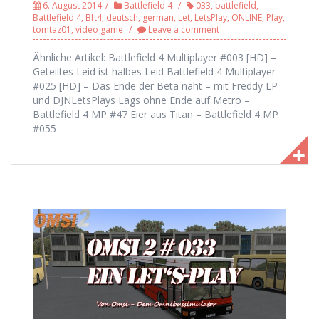
6. August 2014
Battlefield 4
033
,
battlefield
,
Battlefield 4
,
Bft4
,
deutsch
,
german
,
Let
,
LetsPlay
,
ONLINE
,
Play
,
tomtaz01
,
video game
Leave a comment
Ähnliche Artikel: Battlefield 4 Multiplayer #003 [HD] –
Geteiltes Leid ist halbes Leid Battlefield 4 Multiplayer
#025 [HD] – Das Ende der Beta naht – mit Freddy LP
und DJNLetsPlays Lags ohne Ende auf Metro –
Battlefield 4 MP #47 Eier aus Titan – Battlefield 4 MP
#055