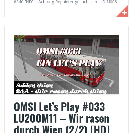
#040 [HD] – Achtung Repainter gesucht – mit DJN003
OMSI Let’s Play #033
LU200M11 – Wir rasen
durch Wien (2/2) [HD]