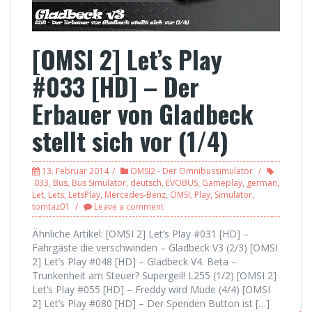
[OMSI 2] Let’s Play
#033 [HD] – Der
Erbauer von Gladbeck
stellt sich vor (1/4)
13. Februar 2014
OMSI2 - Der Omnibussimulator
033
,
Bus
,
Bus Simulator
,
deutsch
,
EVOBUS
,
Gameplay
,
german
,
Let
,
Lets
,
LetsPlay
,
Mercedes-Benz
,
OMSI
,
Play
,
Simulator
,
tomtaz01
Leave a comment
Ähnliche Artikel: [OMSI 2] Let’s Play #031 [HD] –
Fahrgäste die verschwinden – Gladbeck V3 (2/3) [OMSI
2] Let’s Play #048 [HD] – Gladbeck V4. Beta –
Trunkenheit am Steuer? Supergeil! L255 (1/2) [OMSI 2]
Let’s Play #055 [HD] – Freddy wird Müde (4/4) [OMSI
2] Let’s Play #080 [HD] – Der Spenden Button ist […]