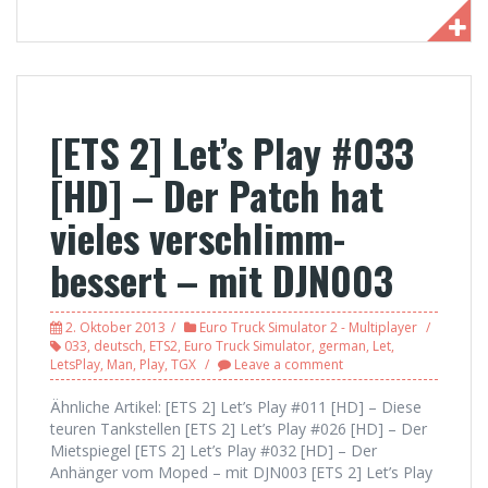
[ETS 2] Let’s Play #033
[HD] – Der Patch hat
vieles verschlimm-
bessert – mit DJN003
2. Oktober 2013
Euro Truck Simulator 2 - Multiplayer
033
,
deutsch
,
ETS2
,
Euro Truck Simulator
,
german
,
Let
,
LetsPlay
,
Man
,
Play
,
TGX
Leave a comment
Ähnliche Artikel: [ETS 2] Let’s Play #011 [HD] – Diese
teuren Tankstellen [ETS 2] Let’s Play #026 [HD] – Der
Mietspiegel [ETS 2] Let’s Play #032 [HD] – Der
Anhänger vom Moped – mit DJN003 [ETS 2] Let’s Play