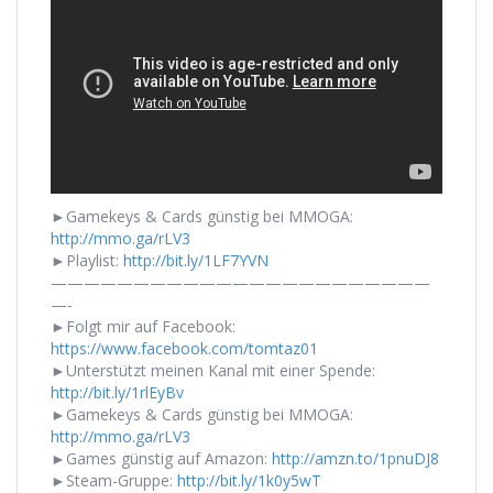
►Gamekeys & Cards günstig bei MMOGA:
http://mmo.ga/rLV3
►Playlist:
http://bit.ly/1LF7YVN
———————————————————————
—-
►Folgt mir auf Facebook:
https://www.facebook.com/tomtaz01
►Unterstützt meinen Kanal mit einer Spende:
http://bit.ly/1rlEyBv
►Gamekeys & Cards günstig bei MMOGA:
http://mmo.ga/rLV3
►Games günstig auf Amazon:
http://amzn.to/1pnuDJ8
►Steam-Gruppe:
http://bit.ly/1k0y5wT