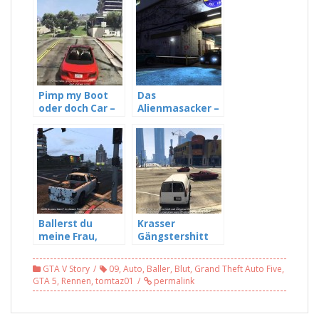
Pimp my Boot
Das
oder doch Car –
Alienmasacker –
GTA5 Story #05
GTA5 Story #06
Ballerst du
Krasser
meine Frau,
Gängstershitt
Baller ich dir dein
mit Chop nem
Haus weg – GTA5
Hund – GTA5
GTA V Story
09
,
Auto
,
Baller
,
Blut
,
Grand Theft Auto Five
,
Story #07
Story #08
GTA 5
,
Rennen
,
tomtaz01
permalink