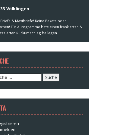
33 Völklingen
 Briefe & Maxibriefe! Keine Pakete oder
kchen! Für Autogramme bitte einen frankierten &
essierten Rückumschlag beilegen.
CHE
che
h:
TA
gistrieren
nmelden