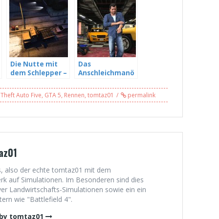
Die Nutte mit
Das
dem Schlepper –
Anschleichmanö
GTA5 Story #03
ver – GTA5 Story
#04
Theft Auto Five
,
GTA 5
,
Rennen
,
tomtaz01
permalink
az01
, also der echte tomtaz01 mit dem
 auf Simulationen. Im Besonderen sind dies
er Landwirtschafts-Simulationen sowie ein ein
rn wie "Battlefield 4".
 by tomtaz01