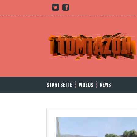
Skip
Youtube
twitter
Facebook
to
content
STARTSEITE
VIDEOS
NEWS