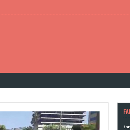
FA
to