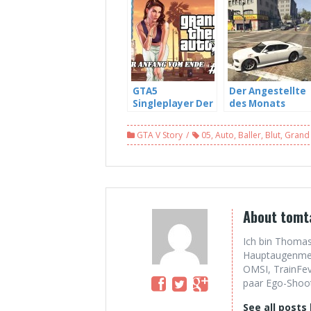
GTA5
Der Angestellte
Singleplayer Der
des Monats
Anfang vom
Schwachsinn –
Ende – GTA5
GTA5 Story #02
GTA V Story
05
,
Auto
,
Baller
,
Blut
,
Grand 
Story #01
About tomt
Ich bin Thomas
Hauptaugenmerk
OMSI, TrainFev
paar Ego-Shoote
See all posts