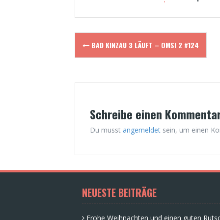
Post
BAD KINZAU 3 LÄUFT – OMSI 2 #124
navigation
Schreibe einen Kommenta
Du musst
angemeldet
sein, um einen K
NEUESTE BEITRÄGE
Frohe Weihnachten und einen guten Rutsc