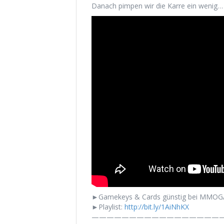
Danach pimpen wir die Karre ein wenig…
►Gamekeys & Cards günstig bei MMOG
►Playlist:
http://bit.ly/1AiNhKX
——————————————————