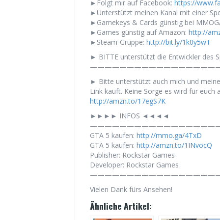
►Folgt mir auf Facebook:
https://www.
►Unterstützt meinen Kanal mit einer Sp
►Gamekeys & Cards günstig bei MMOG
►Games günstig auf Amazon:
http://am
►Steam-Gruppe:
http://bit.ly/1k0y5wT
► BITTE unterstützt die Entwickler des Sp
——————————————————
► Bitte unterstützt auch mich und mein
Link kauft. Keine Sorge es wird für euch a
http://amzn.to/17egS7K
►►►► INFOS ◄◄◄◄
——————————————————
GTA 5 kaufen:
http://mmo.ga/4TxD
GTA 5 kaufen:
http://amzn.to/1INvocQ
Publisher: Rockstar Games
Developer: Rockstar Games
——————————————————
Vielen Dank fürs Ansehen!
Ähnliche Artikel: