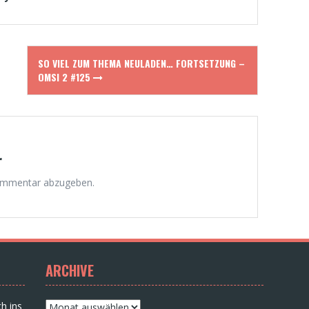
SO VIEL ZUM THEMA NEULADEN… FORTSETZUNG –
OMSI 2 #125
r
ommentar abzugeben.
ARCHIVE
Archive
h ins