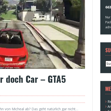
663
Nur
Päc
adr
SU
Su
nac
r doch Car – GTA5
ME
Re
A
hn von Micheal ab? Das geht natürlich gar nicht…