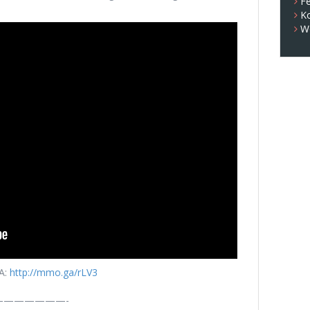
Fe
K
W
A:
http://mmo.ga/rLV3
——————-