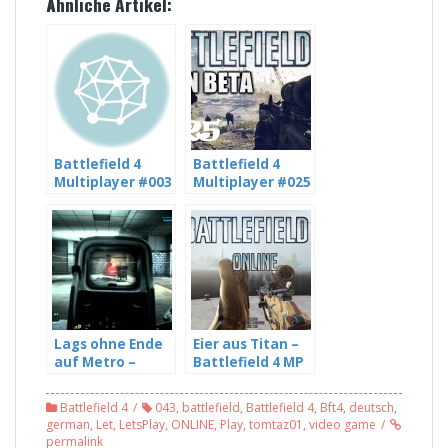
Ähnliche Artikel:
Battlefield 4
Battlefield 4
Multiplayer #003
Multiplayer #025
[HD] – Geteiltes
[HD] – Das Ende
Leid ist halbes
der Beta naht –
Leid
mit Freddy LP
und
DJNLetsPlays
Lags ohne Ende
Eier aus Titan –
auf Metro –
Battlefield 4 MP
Battlefield 4 MP
#055
#47
Battlefield 4
043
,
battlefield
,
Battlefield 4
,
Bft4
,
deutsch
,
german
,
Let
,
LetsPlay
,
ONLINE
,
Play
,
tomtaz01
,
video game
permalink