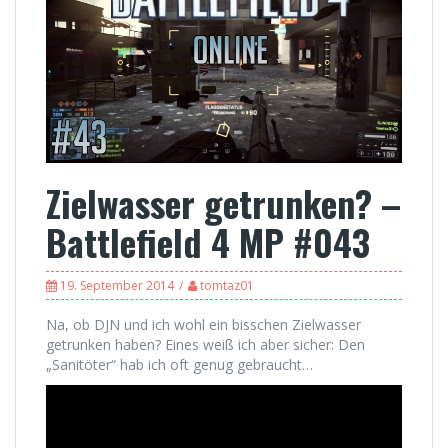
Zielwasser getrunken? –
Battlefield 4 MP #043
19. September 2014
tomtaz01
Na, ob DJN und ich wohl ein bisschen Zielwasser
getrunken haben? Eines weiß ich aber sicher: Den
„Sanitöter“ hab ich oft genug gebraucht…