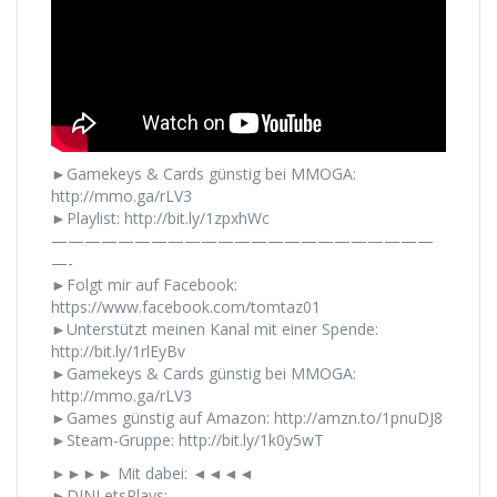
►Gamekeys & Cards günstig bei MMOGA:
http://mmo.ga/rLV3
►Playlist: http://bit.ly/1zpxhWc
———————————————————————
—-
►Folgt mir auf Facebook:
https://www.facebook.com/tomtaz01
►Unterstützt meinen Kanal mit einer Spende:
http://bit.ly/1rlEyBv
►Gamekeys & Cards günstig bei MMOGA:
http://mmo.ga/rLV3
►Games günstig auf Amazon: http://amzn.to/1pnuDJ8
►Steam-Gruppe: http://bit.ly/1k0y5wT
►►►► Mit dabei: ◄◄◄◄
►DJNLetsPlays: