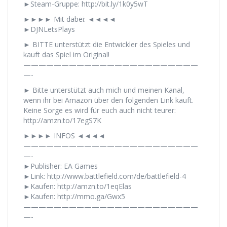
►Steam-Gruppe: http://bit.ly/1k0y5wT
►►►► Mit dabei: ◄◄◄◄
►DJNLetsPlays
► BITTE unterstützt die Entwickler des Spieles und
kauft das Spiel im Original!
———————————————————————
—-
► Bitte unterstützt auch mich und meinen Kanal,
wenn ihr bei Amazon über den folgenden Link kauft.
Keine Sorge es wird für euch auch nicht teurer:
http://amzn.to/17egS7K
►►►► INFOS ◄◄◄◄
———————————————————————
—-
►Publisher: EA Games
►Link: http://www.battlefield.com/de/battlefield-4
►Kaufen: http://amzn.to/1eqElas
►Kaufen: http://mmo.ga/Gwx5
———————————————————————
—-