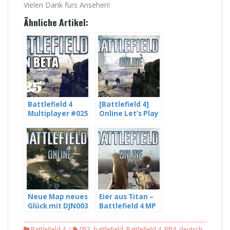
Vielen Dank fürs Ansehen!
Ähnliche Artikel:
Battlefield 4
[Battlefield 4]
Multiplayer #025
Online Let’s Play
[HD] – Das Ende
#031 [HD] – So
der Beta naht –
schlecht war ich
mit Freddy LP
noch nie
und
DJNLetsPlays
Neue Map neues
Eier aus Titan –
Glück mit DJN003
Battlefield 4 MP
– Battlefield 4
#055
MP #054
Battlefield 4
053
,
battlefield
,
Battlefield 4
,
Bft4
,
deutsch
,