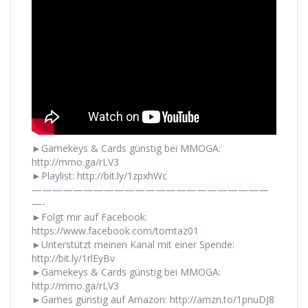
►Gamekeys & Cards günstig bei MMOGA:
http://mmo.ga/rLV3
►Playlist: http://bit.ly/1zpxhWc
———————————————————————
—-
►Folgt mir auf Facebook:
https://www.facebook.com/tomtaz01
►Unterstützt meinen Kanal mit einer Spende:
http://bit.ly/1rlEyBv
►Gamekeys & Cards günstig bei MMOGA:
http://mmo.ga/rLV3
►Games günstig auf Amazon: http://amzn.to/1pnuDJ8