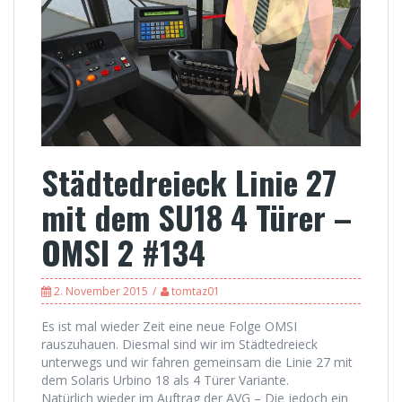
Städtedreieck Linie 27
mit dem SU18 4 Türer –
OMSI 2 #134
2. November 2015
tomtaz01
Es ist mal wieder Zeit eine neue Folge OMSI
rauszuhauen. Diesmal sind wir im Städtedreieck
unterwegs und wir fahren gemeinsam die Linie 27 mit
dem Solaris Urbino 18 als 4 Türer Variante.
Natürlich wieder im Auftrag der AVG – Die jedoch ein