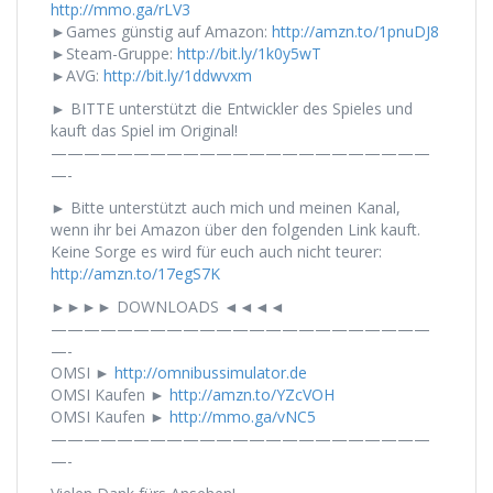
http://mmo.ga/rLV3
►Games günstig auf Amazon:
http://amzn.to/1pnuDJ8
►Steam-Gruppe:
http://bit.ly/1k0y5wT
►AVG:
http://bit.ly/1ddwvxm
► BITTE unterstützt die Entwickler des Spieles und
kauft das Spiel im Original!
———————————————————————
—-
► Bitte unterstützt auch mich und meinen Kanal,
wenn ihr bei Amazon über den folgenden Link kauft.
Keine Sorge es wird für euch auch nicht teurer:
http://amzn.to/17egS7K
►►►► DOWNLOADS ◄◄◄◄
———————————————————————
—-
OMSI ►
http://omnibussimulator.de
OMSI Kaufen ►
http://amzn.to/YZcVOH
OMSI Kaufen ►
http://mmo.ga/vNC5
———————————————————————
—-