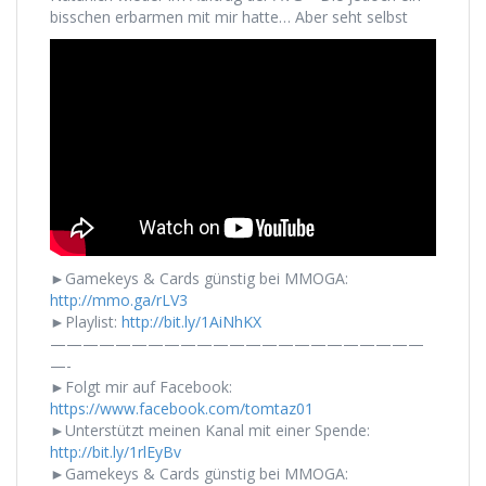
bisschen erbarmen mit mir hatte… Aber seht selbst
►Gamekeys & Cards günstig bei MMOGA:
http://mmo.ga/rLV3
►Playlist:
http://bit.ly/1AiNhKX
———————————————————————
—-
►Folgt mir auf Facebook:
https://www.facebook.com/tomtaz01
►Unterstützt meinen Kanal mit einer Spende:
http://bit.ly/1rlEyBv
►Gamekeys & Cards günstig bei MMOGA: