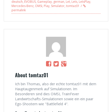
deutsch
,
EVOBUS
,
Gameplay
,
german
,
Let
,
Lets
,
LetsPlay
,
(Stettin) 4.0 –
Mercedes-Benz
,
OMSI
,
Play
,
Simulator
,
tomtaz01
mit Freddy LP
permalink
(4/4)
About tomtaz01
Ich bin Thomas, also der echte tomtaz01 mit dem
Hauptaugenmerk auf Simulationen. Im
Besonderen sind dies OMSI, TrainFever
Landwirtschafts-Simulationen sowie ein ein paar
Ego-Shootern wie "Battlefield 4".