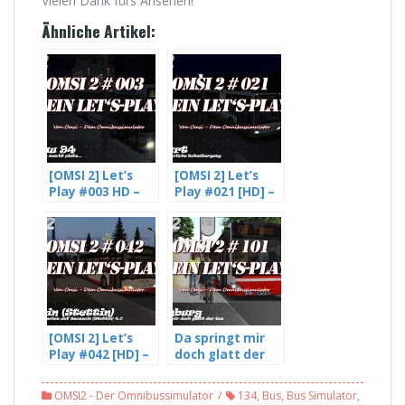
Vielen Dank fürs Ansehen!
Ähnliche Artikel:
[OMSI 2] Let’s
[OMSI 2] Let’s
Play #003 HD –
Play #021 [HD] –
Die Rettung
Der gefährliche
macht platz… –
Bahnübergang –
mit Freddy LP
mit Freddy LP
(3/3)
(3/3)
[OMSI 2] Let’s
Da springt mir
Play #042 [HD] –
doch glatt der
Ein paar
Bus – OMSI 2
Späschen auf
#101
OMSI2 - Der Omnibussimulator
134
,
Bus
,
Bus Simulator
,
Szczecin