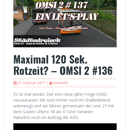
Maximal 120 Sek.
Rotzeit? – OMSI 2 #136
21. Februar 2017
tomtaz01
Es ist mal wieder Zeit eine neue (alte) Folge OMSI
rauszuhauen. Wir sind immer noch im Städtedreieck
unterwegs und wir fahren gemeinsam die Linie 27 mit
dem Solaris Urbino 18 als 4 Türer Variante.
Natürlich noch im Auftrag der AVG.