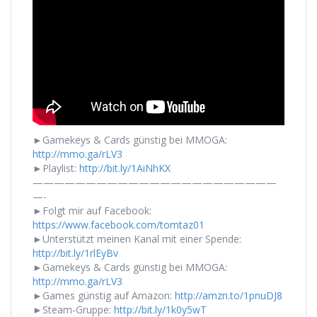
►Gamekeys & Cards günstig bei MMOGA:
http://mmo.ga/rLV3
►Playlist:
http://bit.ly/1AiNhKX
———————————————————————
—-
►Folgt mir auf Facebook:
https://www.facebook.com/tomtaz01
►Unterstützt meinen Kanal mit einer Spende:
http://bit.ly/1rlEyBv
►Gamekeys & Cards günstig bei MMOGA:
http://mmo.ga/rLV3
►Games günstig auf Amazon:
http://amzn.to/1pnuDJ8
►Steam-Gruppe:
http://bit.ly/1k0y5wT