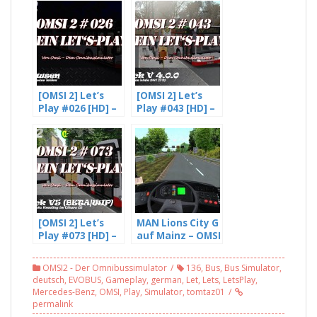
[OMSI 2] Let’s
[OMSI 2] Let’s
Play #026 [HD] –
Play #043 [HD] –
Das Gaspedal
Beta Test von
muss leiden –
Gladbeck V4.0.0 –
mit Freddy LP
Die neue Linie
(3/4)
247 (1/2)
[OMSI 2] Let’s
MAN Lions City G
Play #073 [HD] –
auf Mainz – OMSI
Fehlendes auto
2 #127
Kneeling im
OMSI2 - Der Omnibussimulator
136
,
Bus
,
Bus Simulator
,
Citaro C2 |
deutsch
,
EVOBUS
,
Gameplay
,
german
,
Let
,
Lets
,
LetsPlay
,
Gladbeck [BETA]
Mercedes-Benz
,
OMSI
,
Play
,
Simulator
,
tomtaz01
permalink