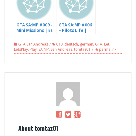
(3/3)
GTA SA:MP #009 -
GTA SA:MP #006
Mini Missions | Es
– Pilots Life |
geht gut los –
Der blöde
mit
Auflieger – mit
GTA San Andreas
010
,
deutsch
,
german
,
GTA
,
Let
,
DJNLetsPlays
DJNLetsPlays
LetsPlay
,
Play
,
SA:MP
,
San Andreas
,
tomtaz01
permalink
(1/2)
(1/3)
About tomtaz01