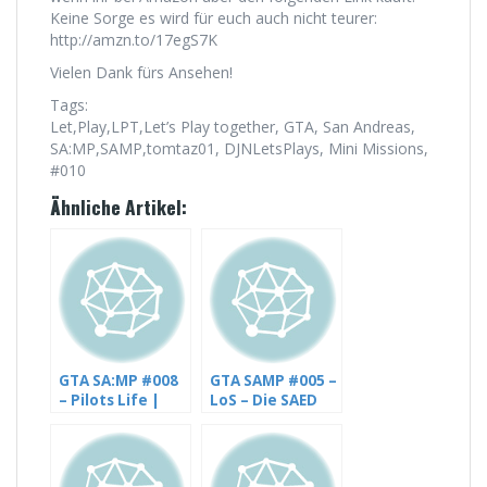
Keine Sorge es wird für euch auch nicht teurer:
http://amzn.to/17egS7K
Vielen Dank fürs Ansehen!
Tags:
Let,Play,LPT,Let’s Play together, GTA, San Andreas,
SA:MP,SAMP,tomtaz01, DJNLetsPlays, Mini Missions,
#010
Ähnliche Artikel:
GTA SA:MP #008
GTA SAMP #005 –
– Pilots Life |
LoS – Die SAED
Truck fahren will
Führung – mit
gelernt sein –
DJNLetsPlays
mit
DJNLetsPlays