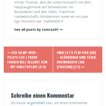
Ich bin Thomas, also der echte tomtaz01 mit dem
Hauptaugenmerk auf Simulationen. Im
Besonderen sind dies OMSI, TrainFever
Landwirtschafts-Simulationen sowie ein ein paar
Ego-Shootern wie "Battlefield 4".
See all posts by tomtaz01
Post
GTA SA:MP #008 –
OMSI LET’S PLAY #106 [HD]
navigation
PILOTS LIFE | TRUCK
– GLÜHBIRNEN SIND TEUER,
FAHREN WILL GELERNT SEIN
RHEINHAUSEN L100
– MIT DJNLETSPLAYS (3/3)
[FACECAM] (1/2)
Schreibe einen Kommentar
Du musst
angemeldet
sein, um einen Kommentar