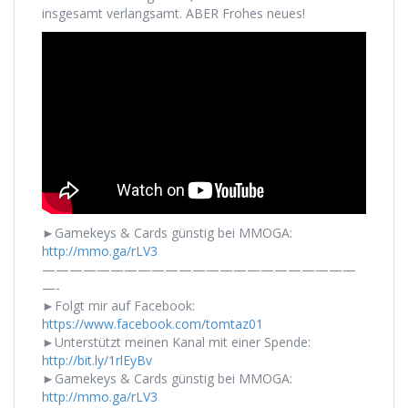
insgesamt verlangsamt. ABER Frohes neues!
►Gamekeys & Cards günstig bei MMOGA:
http://mmo.ga/rLV3
———————————————————————
—-
►Folgt mir auf Facebook:
https://www.facebook.com/tomtaz01
►Unterstützt meinen Kanal mit einer Spende:
http://bit.ly/1rlEyBv
►Gamekeys & Cards günstig bei MMOGA:
http://mmo.ga/rLV3