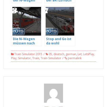
der N-Wagen
der BR120 nach
gehts zum Ziel –
Koblenz – Train
Train Simulator
Simulator 2015
2015 #04
#06
Die N-Wagen
Stop and Go ist
müssen nach
da wohl
Siegen – Train
angesagt – Train
Simulator 2015
Simulator 2015
Train Simulator 2015
05
,
deutsch
,
german
,
Let
,
LetsPlay
,
#03
#01
Play
,
Simulator
,
Train
,
Train Simulator
permalink