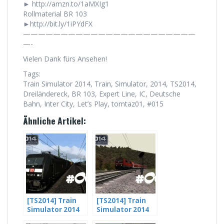
► http://amzn.to/1aMXIg1
Rollmaterial BR 103
►http://bit.ly/1iPYdFX
———————————————————————
—-
Vielen Dank fürs Ansehen!
Tags:
Train Simulator 2014, Train, Simulator, 2014, TS2014,
Dreiländereck, BR 103, Expert Line, IC, Deutsche
Bahn, Inter City, Let’s Play, tomtaz01, #015
Ähnliche Artikel:
[TS2014] Train
[TS2014] Train
Simulator 2014
Simulator 2014
Let’s Play #003 –
Let’s Play #008 –