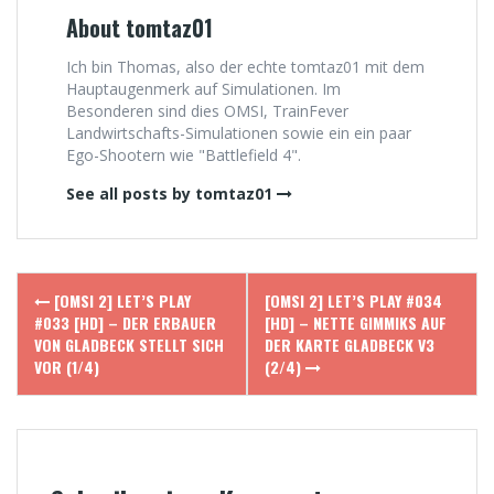
About tomtaz01
Ich bin Thomas, also der echte tomtaz01 mit dem
Hauptaugenmerk auf Simulationen. Im
Besonderen sind dies OMSI, TrainFever
Landwirtschafts-Simulationen sowie ein ein paar
Ego-Shootern wie "Battlefield 4".
See all posts by tomtaz01
Post
[OMSI 2] LET’S PLAY
[OMSI 2] LET’S PLAY #034
navigation
#033 [HD] – DER ERBAUER
[HD] – NETTE GIMMIKS AUF
VON GLADBECK STELLT SICH
DER KARTE GLADBECK V3
VOR (1/4)
(2/4)