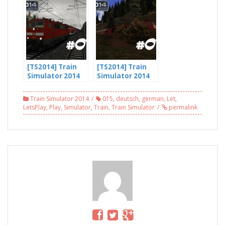
Und dann darf
Der Trennschutz
ich wieder
klemmt (2/3)
bremsen
[TS2014] Train
[TS2014] Train
Simulator 2014
Simulator 2014
Let’s Play #010 –
Let’s Play #014 –
Auf zum BER,
Schön Einspurig
Train Simulator 2014
015
,
deutsch
,
german
,
Let
,
BR111 + Dostos
mit der BR 103
LetsPlay
,
Play
,
Simulator
,
Train
,
Train Simulator
permalink
(2/3)