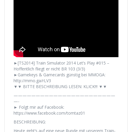
►[TS2014] Train Simulator 2014 Let’s Play #015 –
Hoffentlich fliegt er nicht BR 103 (3/3)
►Gamekeys & Gamecards günstig bei MMOGA:
http://mmo.ga/rLV3
▼▼ BITTE BESCHREIBUNG LESEN: KLICK!!! ▼▼
———————————————————————
—-
► Folgt mir auf Facebook:
https://www.facebook.com/tomtaz01
BESCHREIBUNG:
Heute geht’s auf eine neue Runde mit unserem Train-