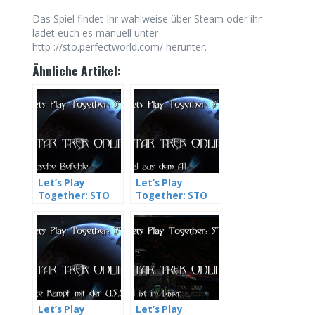
—————————————————
Das Spiel findet Ihr wahlweise über Steam oder ihr
ladet euch es manuell unter
http ://sto.perfectworld.com/ herunter.
Ähnliche Artikel:
Let’s Play
Let’s Play
Together: STO
Together: STO
(Star Trek
(Star Trek
Online) #005 –
Online) #011 –
Diplomatische
Alarm aus dem
Befehle
All
Let’s Play
Let’s Play