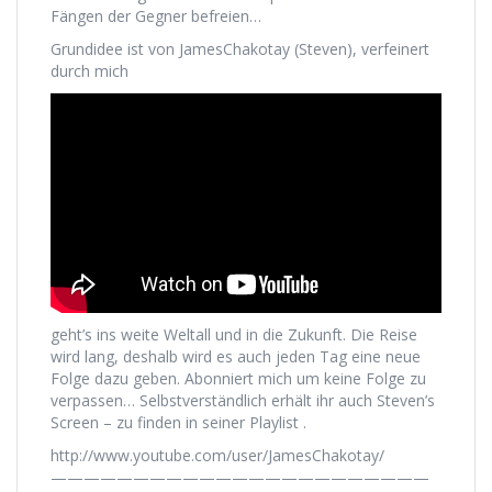
Fängen der Gegner befreien…
Grundidee ist von JamesChakotay (Steven), verfeinert
durch mich
geht’s ins weite Weltall und in die Zukunft. Die Reise
wird lang, deshalb wird es auch jeden Tag eine neue
Folge dazu geben. Abonniert mich um keine Folge zu
verpassen… Selbstverständlich erhält ihr auch Steven’s
Screen – zu finden in seiner Playlist .
http://www.youtube.com/user/JamesChakotay/
———————————————————————