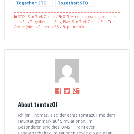
Together: STO
Together: STO
(Star Trek
(Star Trek
Online) #018 –
Online) #023
STO - Star Trek Online
015
,
Accra
,
deutsch
,
german
,
Let
,
Der erste Kampf
[HD] – Das Ziel ist
Let's Play Together
,
LetsPlay
,
Play
,
Star Trek Online
,
Star Trek
mit der U.S.S.
im Visier
Online (Video Game)
,
U.S.S
permalink
Accra
About tomtaz01
Ich bin Thomas, also der echte tomtaz01 mit dem
Hauptaugenmerk auf Simulationen. Im
Besonderen sind dies OMSI, TrainFever
Landwirtschafts-Simulationen sowie ein ein paar