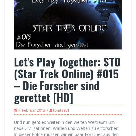
Let’s Play Together: STO
(Star Trek Online) #015
– Die Forscher sind
gerettet [HD]
7. Februar 2013
tomtaz01
Und nun geht es weiter in den weiten Weltraum um
neue Zivilisationen, Waffen und Welten zu erforschen.
In dieser Folge müssen wir ein paar Forscher aus den