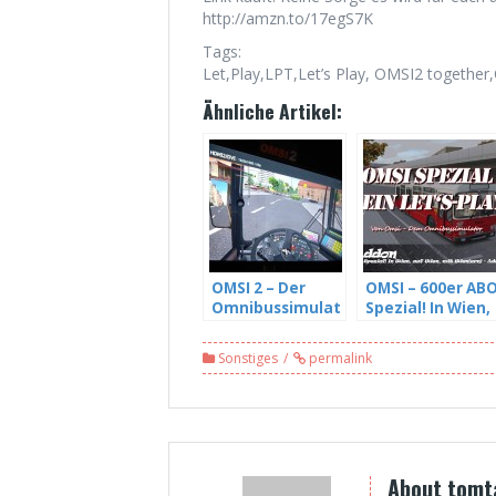
http://amzn.to/17egS7K
Tags:
Let,Play,LPT,Let’s Play, OMSI2 together
Ähnliche Artikel:
OMSI 2 – Der
OMSI – 600er AB
Omnibussimulat
Spezial! In Wien,
or – News und
auf Wien, mit
Release
Wien(ern) –
Sonstiges
permalink
Addon Wien
About tomt