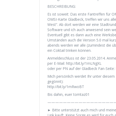
BESCHREIBUNG:
Es ist soweit: Das erste Fantreffen für
OMSI-Karte Gladbeck, treffen wir uns a
West“. Ab dort werden wir eine Stadtrund
Software und ich auch anwesend sein we
Eventuell gibt es dann auch eine Werksb
Umständen auch die Version 5.0 mal kur
abends werden wir alle (zumindest die üb
ein Coktail trinken können.
Anmeldeschluss ist der 23.05.2014. Anme
per E-Mail: http://bit.ly/1mLNgXL
oder per PN auf der Gladbeck Fan-Seite:
Mich persönlich werdet Ihr unter diesem 
gegönnt):
http://bit.ly/1mRwoBT
Bis dahin, euer tomtaz01
——————————————————
► Bitte unterstützt auch mich und mein
Link kauft. Keine Sorge es wird für euch a