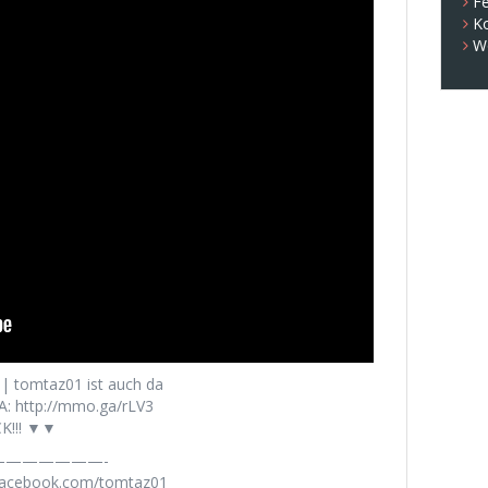
Fe
K
W
 | tomtaz01 ist auch da
: http://mmo.ga/rLV3
K!!! ▼▼
——————-
.facebook.com/tomtaz01