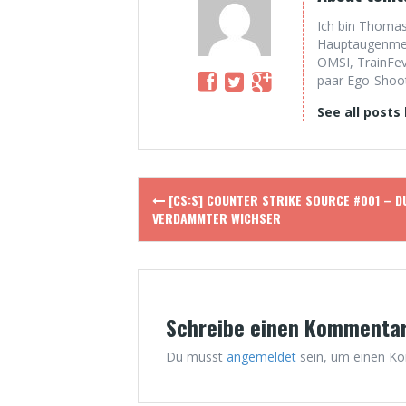
Ich bin Thomas
Hauptaugenmerk
OMSI, TrainFev
paar Ego-Shoote
See all posts
Post
[CS:S] COUNTER STRIKE SOURCE #001 – D
navigation
VERDAMMTER WICHSER
Schreibe einen Kommenta
Du musst
angemeldet
sein, um einen K