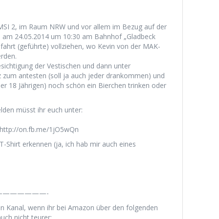
 OMSI 2, im Raum NRW und vor allem im Bezug auf der
lle am 24.05.2014 um 10:30 am Bahnhof „Gladbeck
fahrt (geführte) vollziehen, wo Kevin von der MAK-
rden.
esichtigung der Vestischen und dann unter
z zum antesten (soll ja auch jeder drankommen) und
er 18 Jährigen) noch schön ein Bierchen trinken oder
lden müsst ihr euch unter:
 http://on.fb.me/1jO5wQn
T-Shirt erkennen (ja, ich hab mir auch eines
——————-
en Kanal, wenn ihr bei Amazon über den folgenden
uch nicht teurer: