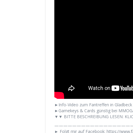
►Info-Video zum Fantreffen in Gladbeck
►Gamekeys & Cards günstig bei MMOGA
▼▼ BITTE BESCHREIBUNG LESEN: KLIC
——————————————————
► Folgt mir auf Facebook: https://www