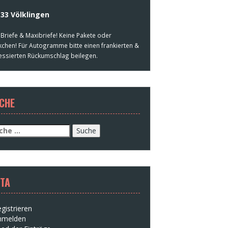
33 Völklingen
 Briefe & Maxibriefe! Keine Pakete oder
kchen! Für Autogramme bitte einen frankierten &
essierten Rückumschlag beilegen.
CHE
che
h:
TA
gistrieren
nmelden