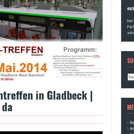
663
Nur
Päc
adr
SU
Su
nac
ntreffen in Gladbeck |
 da
ME
Re
A