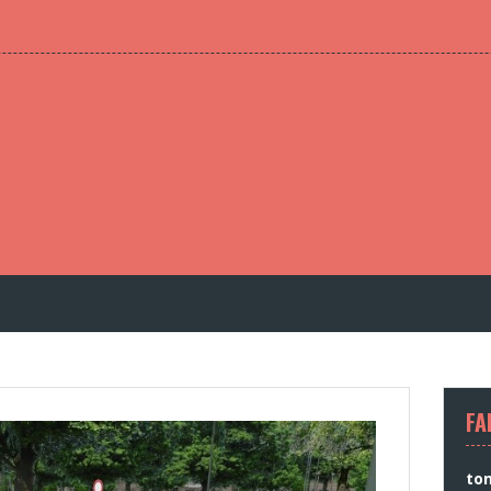
FA
to