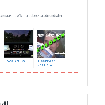
,OMSI,Fantreffen,Gladbeck,Stadtrundfahrt
O
TS2014 #005
1000er Abo
Spezial –
Gewinnspielaufl
ösung –
Herzlichen
Glückwunsch
az01