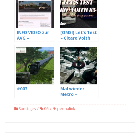
INFO VIDEO zur
[OMSI] Let’s Test
AVG –
– Citaro Voith
Allgemeine
Diwa 854.3E by
Verkehrsgesellsc
Morphi (2/2)
haft
#003
Mal wieder
Metro –
Battlefield 3 #02
Sonstiges
06
permalink