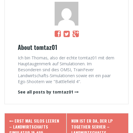
About tomtaz01
Ich bin Thomas, also der echte tomtaz01 mit dem
Hauptaugenmerk auf Simulationen. Im
Besonderen sind dies OMSI, TrainFever
Landwirtschafts-Simulationen sowie ein ein paar
Ego-Shootern wie "Battlefield 4".
See all posts by tomtaz01
Post
ERST MAL SILOS LEEREN
NUN IST ER DA, DER LP
navigation
– LANDWIRTSCHAFTS
TOGETHER SERVER –
SIMULATOR 15 #05
LANDWIRTSCHAFTS