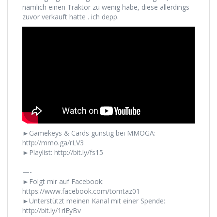
nämlich einen Traktor zu wenig habe, diese allerdings
zuvor verkauft hatte . ich depp.
►Gamekeys & Cards günstig bei MMOGA:
http://mmo.ga/rLV3
►Playlist: http://bit.ly/fs15
———————————————————————
—-
►Folgt mir auf Facebook:
https://www.facebook.com/tomtaz01
►Unterstützt meinen Kanal mit einer Spende:
http://bit.ly/1rlEyBv