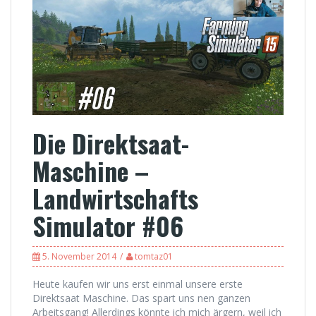
Die Direktsaat-
Maschine –
Landwirtschafts
Simulator #06
5. November 2014
tomtaz01
Heute kaufen wir uns erst einmal unsere erste
Direktsaat Maschine. Das spart uns nen ganzen
Arbeitsgang! Allerdings könnte ich mich ärgern, weil ich