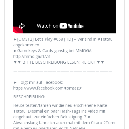
►[OMSI 2] Let’s Play #058 [HD] – Wir sind in #Tettau
angekommen
►Gamekeys & Cards günstig bei MMOGA:
http://mmo.ga/rLV3
▼▼ BITTE BESCHREIBUNG LESEN: KLICK!!! ▼▼
———————————————————————
—-
► Folgt mir auf Facebook:
https://www.facebook.com/tomtaz01
BESCHREIBUNG:
Heute testen/fahren wir die neu erschienene Karte
Tettau. Diesmal ein paar Hash-Tags ins Video mit
eingebaut, zur einfachen Belustigung. Zur
Abwechslung fahre ich auch mal mit dem Citaro 2Türer
mit einem wunderbaren Voith-Getriebe