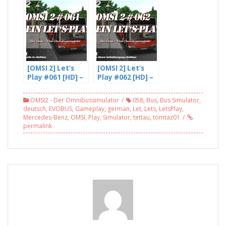
#Tettau
Teile #Tettau
[OMSI 2] Let’s
[OMSI 2] Let’s
Play #061 [HD] –
Play #062 [HD] –
Schöne Details in
Wir fliegen übern
#Tettau
Bahnübergang
OMSI2 - Der Omnibussimulator
058
,
Bus
,
Bus Simulator
,
#Tettau
deutsch
,
EVOBUS
,
Gameplay
,
german
,
Let
,
Lets
,
LetsPlay
,
Mercedes-Benz
,
OMSI
,
Play
,
Simulator
,
tettau
,
tomtaz01
permalink