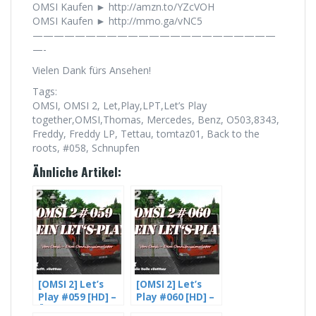
OMSI Kaufen ► http://amzn.to/YZcVOH
OMSI Kaufen ► http://mmo.ga/vNC5
———————————————————————
—-
Vielen Dank fürs Ansehen!
Tags:
OMSI, OMSI 2, Let,Play,LPT,Let’s Play
together,OMSI,Thomas, Mercedes, Benz, O503,8343,
Freddy, Freddy LP, Tettau, tomtaz01, Back to the
roots, #058, Schnupfen
Ähnliche Artikel:
[OMSI 2] Let’s
[OMSI 2] Let’s
Play #059 [HD] –
Play #060 [HD] –
Überland läuft
Es fliegen die