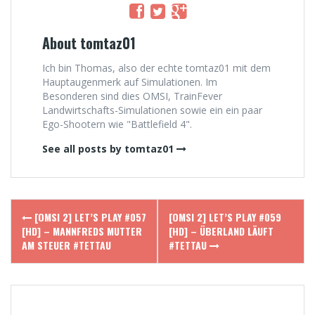
About tomtaz01
Ich bin Thomas, also der echte tomtaz01 mit dem
Hauptaugenmerk auf Simulationen. Im
Besonderen sind dies OMSI, TrainFever
Landwirtschafts-Simulationen sowie ein ein paar
Ego-Shootern wie "Battlefield 4".
See all posts by tomtaz01
Post
[OMSI 2] LET’S PLAY #057
[OMSI 2] LET’S PLAY #059
navigation
[HD] – MANNFREDS MUTTER
[HD] – ÜBERLAND LÄUFT
AM STEUER #TETTAU
#TETTAU