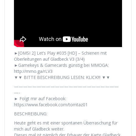
►[OMSI 2] Let’s Play #035 [HD] – Schienen mit
Oberleitungen auf Gladbeck V3 (3/4)
►Gamekeys & Gamecards günstig bei MMOGA:
http://mmo.ga/rLV3
▼▼ BITTE BESCHREIBUNG LESEN: KLICK!!! ▼▼
———————————————————————
—-
► Folgt mir auf Facebook:
https://www.facebook.com/tomtaz01
BESCHREIBUNG:
Heute geht es mit einer spontanen Überraschung für
mich auf Gladbeck weiter.
Dieses mal ist nämlich der Erbauer der Karte Gladbeck