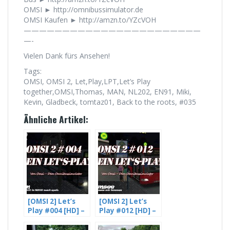
OMSI ► http://omnibussimulator.de
OMSI Kaufen ► http://amzn.to/YZcVOH
———————————————————————
—-
Vielen Dank fürs Ansehen!
Tags:
OMSI, OMSI 2, Let,Play,LPT,Let’s Play
together,OMSI,Thomas, MAN, NL202, EN91, Miki,
Kevin, Gladbeck, tomtaz01, Back to the roots, #035
Ähnliche Artikel:
[OMSI 2] Let’s
[OMSI 2] Let’s
Play #004 [HD] –
Play #012 [HD] –
Ein NG272 mit
Yea, St. Ilsensee
einem neuen
wir kommen –