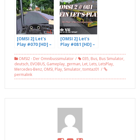
ZF5HP500
mit Freddy LP
Getriebe (1/3) –
(1/3)
mit Freddy LP
[OMSI 2] Let’s
[OMSI 2] Let’s
Play #070 [HD] –
Play #081 [HD] –
Das Ende Der
Und dann war er
Linie 76 mit
ab, der Spiegel |
OMSI2 - Der Omnibussimulator
035
,
Bus
,
Bus Simulator
,
neuen Citaro C2
Gladbeck v5
deutsch
,
EVOBUS
,
Gameplay
,
german
,
Let
,
Lets
,
LetsPlay
,
| Bremen Nord
Mercedes-Benz
,
OMSI
,
Play
,
Simulator
,
tomtaz01
[BETA]
permalink