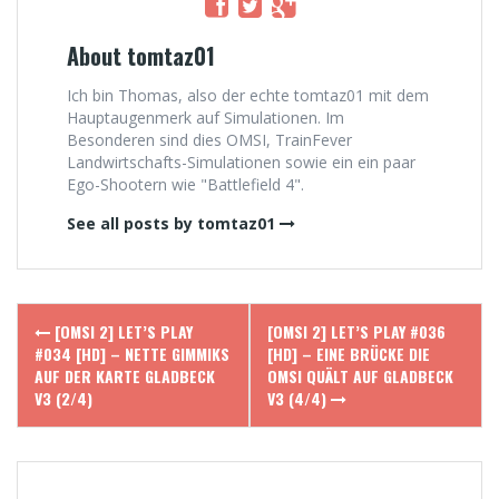
About tomtaz01
Ich bin Thomas, also der echte tomtaz01 mit dem
Hauptaugenmerk auf Simulationen. Im
Besonderen sind dies OMSI, TrainFever
Landwirtschafts-Simulationen sowie ein ein paar
Ego-Shootern wie "Battlefield 4".
See all posts by tomtaz01
Post
[OMSI 2] LET’S PLAY
[OMSI 2] LET’S PLAY #036
navigation
#034 [HD] – NETTE GIMMIKS
[HD] – EINE BRÜCKE DIE
AUF DER KARTE GLADBECK
OMSI QUÄLT AUF GLADBECK
V3 (2/4)
V3 (4/4)