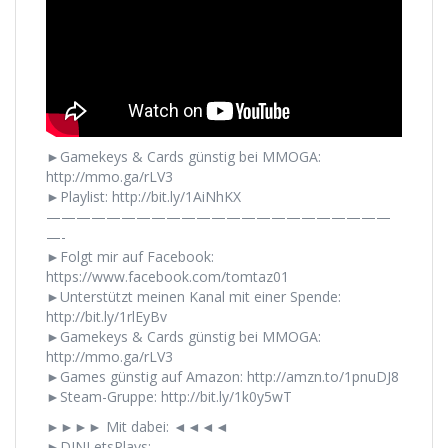
►Gamekeys & Cards günstig bei MMOGA:
http://mmo.ga/rLV3
►Playlist: http://bit.ly/1AiNhKX
———————————————————————
—-
►Folgt mir auf Facebook:
https://www.facebook.com/tomtaz01
►Unterstützt meinen Kanal mit einer Spende:
http://bit.ly/1rlEyBv
►Gamekeys & Cards günstig bei MMOGA:
http://mmo.ga/rLV3
►Games günstig auf Amazon: http://amzn.to/1pnuDJ8
►Steam-Gruppe: http://bit.ly/1k0y5wT
►►►► Mit dabei: ◄◄◄◄
►DJNLetsPlays: