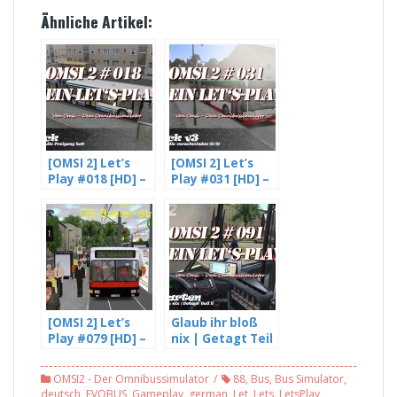
Ähnliche Artikel:
[OMSI 2] Let’s
[OMSI 2] Let’s
Play #018 [HD] –
Play #031 [HD] –
Eine Ampel die
Fahrgäste die
Freigang hat –
verschwinden –
mit Freddy LP
Gladbeck V3 (2/3)
(4/4)
[OMSI 2] Let’s
Glaub ihr bloß
Play #079 [HD] –
nix | Getagt Teil
Das Ende der
2 – OMSI 2 #091
Linie 383 mit
OMSI2 - Der Omnibussimulator
88
,
Bus
,
Bus Simulator
,
dem GN1 |
deutsch
,
EVOBUS
,
Gameplay
,
german
,
Let
,
Lets
,
LetsPlay
,