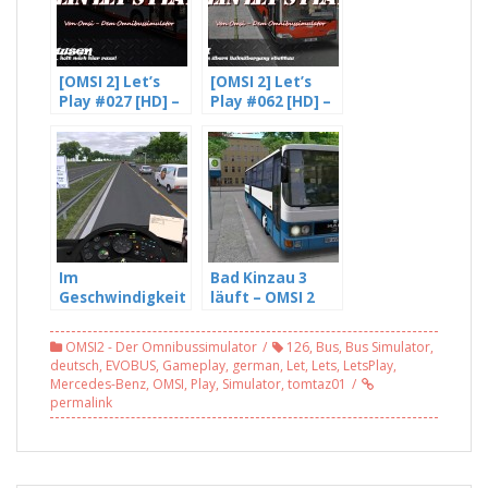
[OMSI 2] Let’s
[OMSI 2] Let’s
Play #027 [HD] –
Play #062 [HD] –
Ich bin ein Bus,
Wir fliegen übern
holt mich hier
Bahnübergang
raus! – mit
#Tettau
Freddy LP (4/4)
Im
Bad Kinzau 3
Geschwindigkeit
läuft – OMSI 2
srausch – OMSI 2
#124
#99
OMSI2 - Der Omnibussimulator
126
,
Bus
,
Bus Simulator
,
deutsch
,
EVOBUS
,
Gameplay
,
german
,
Let
,
Lets
,
LetsPlay
,
Mercedes-Benz
,
OMSI
,
Play
,
Simulator
,
tomtaz01
permalink