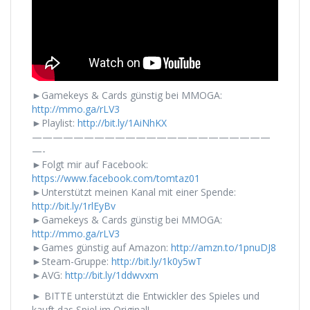
►Gamekeys & Cards günstig bei MMOGA:
http://mmo.ga/rLV3
►Playlist:
http://bit.ly/1AiNhKX
———————————————————————
—-
►Folgt mir auf Facebook:
https://www.facebook.com/tomtaz01
►Unterstützt meinen Kanal mit einer Spende:
http://bit.ly/1rlEyBv
►Gamekeys & Cards günstig bei MMOGA:
http://mmo.ga/rLV3
►Games günstig auf Amazon:
http://amzn.to/1pnuDJ8
►Steam-Gruppe:
http://bit.ly/1k0y5wT
►AVG:
http://bit.ly/1ddwvxm
► BITTE unterstützt die Entwickler des Spieles und
kauft das Spiel im Original!