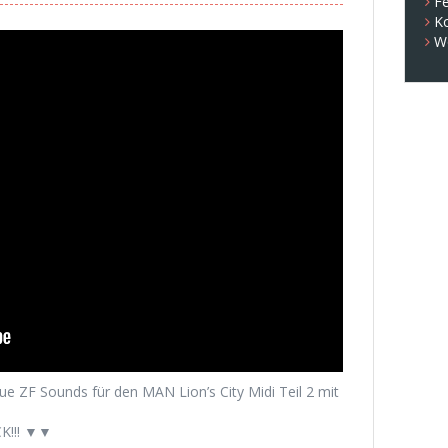
Fe
K
W
e ZF Sounds für den MAN Lion’s City Midi Teil 2 mit
K!!! ▼▼