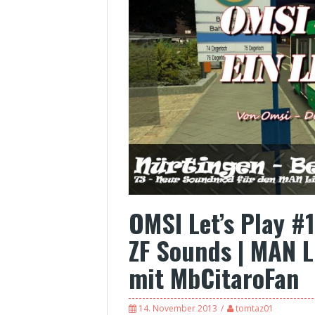
OMSI Let’s Play #
ZF Sounds | MAN Li
mit MbCitaroFan
14. November 2013
tomtaz01