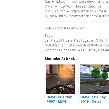
Bus ► http://m-r-software.de/omsi/fo
OMSI ► http://omnibussimulator.de
OMSI Kaufen ► http://amzn.to/YZcVOH
Musik ► http://incompetech.com/ (Musi
——————————————————
Vielen Dank fürs Ansehen!
Tags:
Let,Play,LPT,Let’s Play together,OMSI,T
MBCitaroFan, LetsPlayerNRWPatrick, tomt
Mercedes Benz Cito, #149, 4016, OMSI-
Ähnliche Artikel:
OMSI Let’s Play
OMSI Let’s Play
#007 – MAN
#019 – Setra
SD202 D92 im
215UL im Einsatz