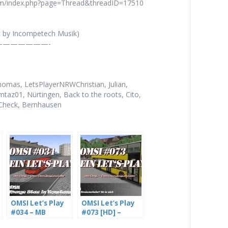
rum/index.php?page=Thread&threadID=17510
c by Incompetech Musik)
——————-
homas, LetsPlayerNRWChristian, Julian,
az01, Nürtingen, Back to the roots, Cito,
Check, Bernhausen
OMSI Let’s Play
OMSI Let’s Play
#034 – MB
#073 [HD] –
O405N² – Jede
Vorrang im