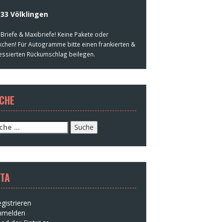
33 Völklingen
 Briefe & Maxibriefe! Keine Pakete oder
kchen! Für Autogramme bitte einen frankierten &
essierten Rückumschlag beilegen.
CHE
che
h:
TA
gistrieren
nmelden