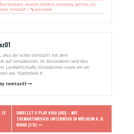
Menge Stau in
Kreisverkehr? Nö
Bus Simulator
,
deutsch
,
EVOBUS
,
Gameplay
,
german
,
Let
,
Konstanz (1/2)
is nicht, Teltow
lator
,
tomtaz01
permalink
[HD]
X10 (4/4)
az01
, also der echte tomtaz01 mit dem
 auf Simulationen. Im Besonderen sind dies
er Landwirtschafts-Simulationen sowie ein ein
rn wie "Battlefield 4".
 by tomtaz01
 ZF
OMSI LET’S PLAY #150 [HD] – MIT
THEMARTIN55415 UNTERWEGS IN MÜLHEIM A. D.
RUHR (1/5)