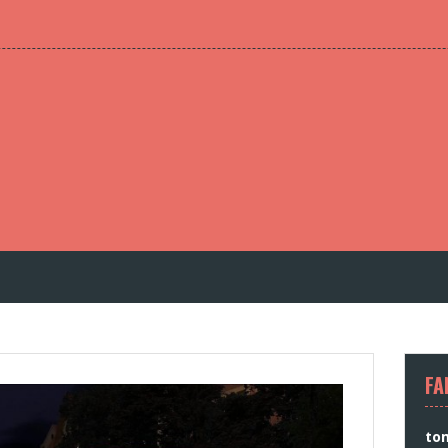
FA
to