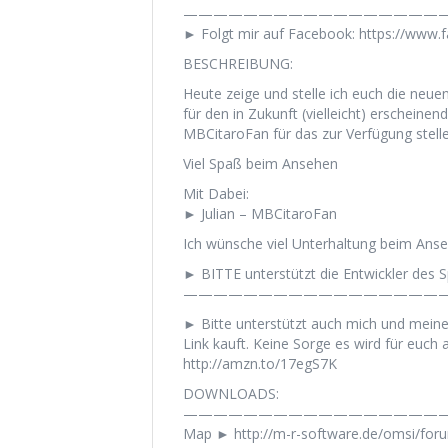
——————————————————
► Folgt mir auf Facebook: https://www
BESCHREIBUNG:
Heute zeige und stelle ich euch die ne
für den in Zukunft (vielleicht) erschein
MBCitaroFan für das zur Verfügung stell
Viel Spaß beim Ansehen
Mit Dabei:
► Julian – MBCitaroFan
Ich wünsche viel Unterhaltung beim Anse
► BITTE unterstützt die Entwickler des Sp
——————————————————
► Bitte unterstützt auch mich und mein
Link kauft. Keine Sorge es wird für euch a
http://amzn.to/17egS7K
DOWNLOADS:
——————————————————
Map ► http://m-r-software.de/omsi/fo