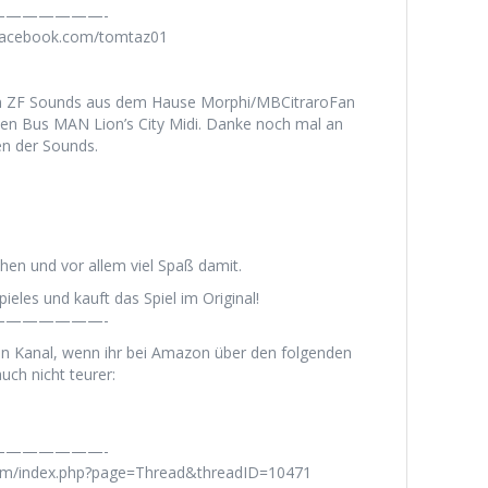
——————-
.facebook.com/tomtaz01
uen ZF Sounds aus dem Hause Morphi/MBCitraroFan
enden Bus MAN Lion’s City Midi. Danke noch mal an
en der Sounds.
hen und vor allem viel Spaß damit.
ieles und kauft das Spiel im Original!
——————-
en Kanal, wenn ihr bei Amazon über den folgenden
uch nicht teurer:
——————-
rum/index.php?page=Thread&threadID=10471