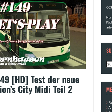
663
Nur
Päc
adr
SU
Su
nac
149 [HD] Test der neue
on’s City Midi Teil 2
ME
Re
A