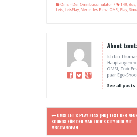
Einsatz auf
auf Konstanz
Omsi - Der Omnibussimulator
149
,
Bus
,
Szczecin, Linie 57
(WIP), Linie 5
Lets
,
LetsPlay
,
Mercedes-Benz
,
OMSI
,
Play
,
Simu
[HD]
[HD]
About tomt
Ich bin Thomas
Hauptaugenmerk
OMSI, TrainFev
paar Ego-Shoote
See all posts
Post
OMSI LET’S PLAY #148 [HD] TEST DER NEUE
navigation
SOUNDS FÜR DEN MAN LION’S CITY MIDI MIT
MBCITAROFAN