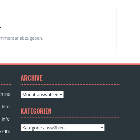
r
ommentar abzugeben.
ARCHIVE
Archive
h ins
 Info
KATEGORIEN
 Info
Kategorien
? It’s