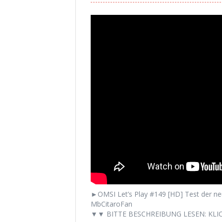
►OMSI Let’s Play #149 [HD] Test der neu
MbCitaroFan
▼▼ BITTE BESCHREIBUNG LESEN: KLIC