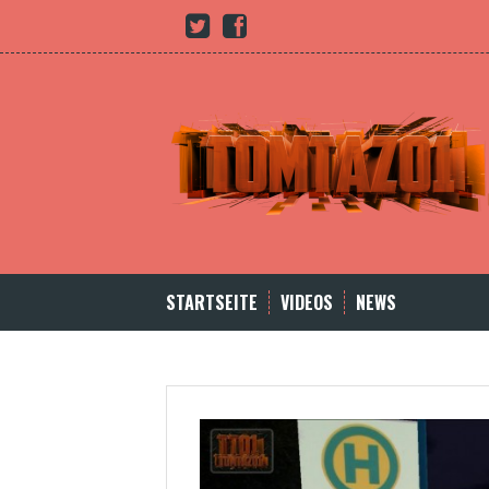
Skip
Youtube
twitter
Facebook
to
content
STARTSEITE
VIDEOS
NEWS