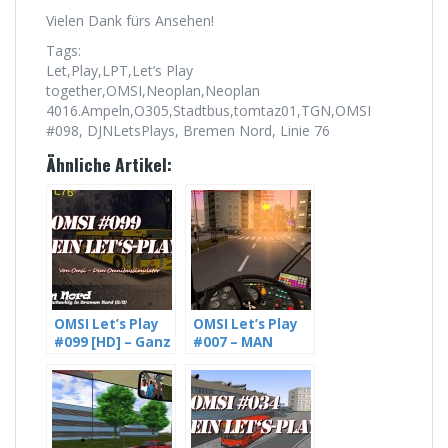
Vielen Dank fürs Ansehen!
Tags:
Let,Play,LPT,Let’s Play
together,OMSI,Neoplan,Neoplan
4016.Ampeln,O305,Stadtbus,tomtaz01,TGN,OMSI
#098, DJNLetsPlays, Bremen Nord, Linie 76
Ähnliche Artikel:
OMSI Let’s Play
OMSI Let’s Play
#099 [HD] – Ganz
#007 – MAN
schön Rutschig
SD202 D92 im
in Bremen Nord,
Einsatz auf
Neoplan 4016
Szczecin, Linie 57
(2/2)
[HD]