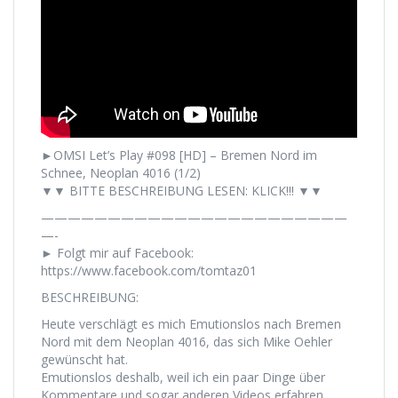
►OMSI Let’s Play #098 [HD] – Bremen Nord im
Schnee, Neoplan 4016 (1/2)
▼▼ BITTE BESCHREIBUNG LESEN: KLICK!!! ▼▼
———————————————————————
—-
► Folgt mir auf Facebook:
https://www.facebook.com/tomtaz01
BESCHREIBUNG:
Heute verschlägt es mich Emutionslos nach Bremen
Nord mit dem Neoplan 4016, das sich Mike Oehler
gewünscht hat.
Emutionslos deshalb, weil ich ein paar Dinge über
Kommentare und sogar anderen Videos erfahren