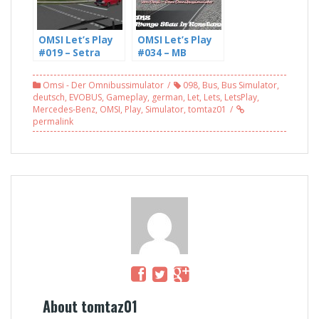
OMSI Let’s Play
OMSI Let’s Play
#019 – Setra
#034 – MB
215UL im Einsatz
O405N² – Jede
auf Konstanz
Menge Stau in
Omsi - Der Omnibussimulator
098
,
Bus
,
Bus Simulator
,
(WIP), Linie 5
Konstanz (1/2)
deutsch
,
EVOBUS
,
Gameplay
,
german
,
Let
,
Lets
,
LetsPlay
,
[HD]
[HD]
Mercedes-Benz
,
OMSI
,
Play
,
Simulator
,
tomtaz01
permalink
About tomtaz01