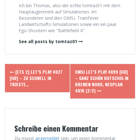
Ich bin Thomas, also der echte tomtaz01 mit dem
Hauptaugenmerk auf Simulationen. Im
Besonderen sind dies OMSI, TrainFever
Landwirtschafts-Simulationen sowie ein ein paar
Ego-Shootern wie "Battlefield 4".
See all posts by tomtaz01
Post
[ETS 2] LET’S PLAY #027
OMSI LET’S PLAY #099 [HD]
navigation
[HD] – ZU SCHNELL IN
– GANZ SCHÖN RUTSCHIG IN
TRIESTE…
BREMEN NORD, NEOPLAN
4016 (2/2)
Schreibe einen Kommentar
Du musst
angemeldet
sein, um einen Kommentar