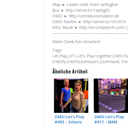
Map ► Leider nicht mehr verfügbar
Bus ► http://amzn.to/1ayNgES
OMSI ► http://omnibussimulator.de
OMSI Kaufen ► http://amzn.to/YZcVOH
Intro Musik ► http://incompetech.com/ 
——————————————————
Vielen Dank fürs Ansehen!
Tags:
Let,Play,LPT,Let’s Play together,OMS
O405N,O405N,tomtaz01,Dortmund, Fred
Ähnliche Artikel:
OMSI Let’s Play
OMSI Let’s Play
#003 – Solaris
#011 – MAN
Urbino 12,
NL202 im Einsatz