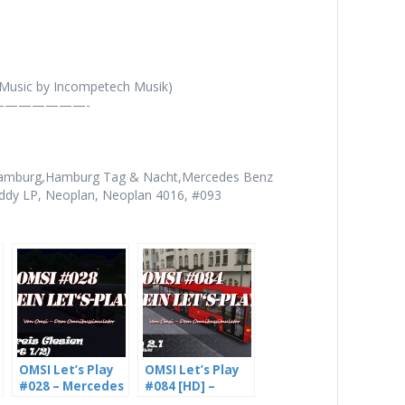
(Music by Incompetech Musik)
——————-
I,Hamburg,Hamburg Tag & Nacht,Mercedes Benz
dy LP, Neoplan, Neoplan 4016, #093
OMSI Let’s Play
OMSI Let’s Play
#028 – Mercedes
#084 [HD] –
Benz O405N2 auf
Glesien läuft,