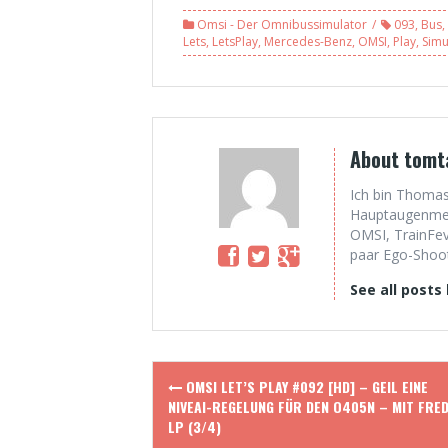
Einsatz auf
auf Velbert,
Omsi - Der Omnibussimulator
093
,
Bus
,
Römergerg 2.0,
Linie NE1[2/2]
Lets
,
LetsPlay
,
Mercedes-Benz
,
OMSI
,
Play
,
Simu
Gletscher-
[HD]
Express (HD)
About tomt
Ich bin Thomas
Hauptaugenmerk
OMSI, TrainFev
paar Ego-Shoote
See all posts
Post
OMSI LET’S PLAY #092 [HD] – GEIL EINE
navigation
NIVEAI-REGELUNG FÜR DEN O405N – MIT FRE
LP (3/4)