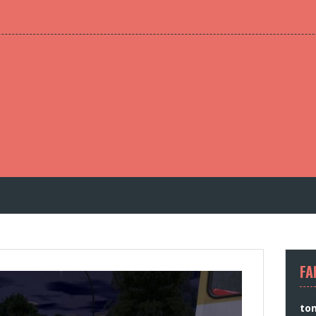
FA
to