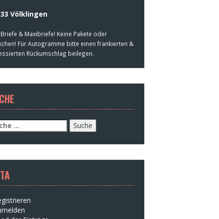
33 Völklingen
 Briefe & Maxibriefe! Keine Pakete oder
kchen! Für Autogramme bitte einen frankierten &
essierten Rückumschlag beilegen.
CHE
che
h:
TA
gistrieren
nmelden