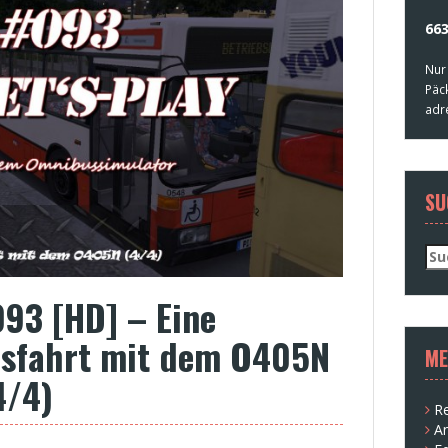
663
Nur
Päc
adr
SU
Su
nac
093 [HD] – Eine
sfahrt mit dem O405N
ME
4/4)
Re
A