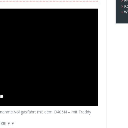
Fe
K
W
enehme Vollgasfahrt mit dem O405N – mit Freddy
K!!! ▼▼