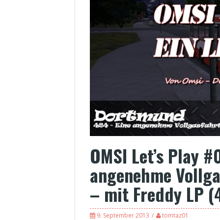
OMSI Let’s Play #
angenehme Vollga
– mit Freddy LP (
9. September 2013
tomtaz01