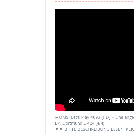
►OMSI Let’s Play #093 [HD] – Eine ang
LP, Dortmund L 424 (4/4)
▼▼ BITTE BESCHREIBUNG LESEN: KLIC