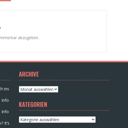
r
ommentar abzugeben.
ARCHIVE
Archive
h ins
 Info
KATEGORIEN
 Info
Kategorien
? It’s