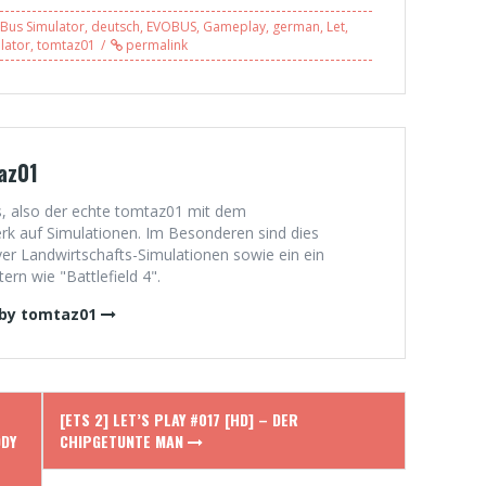
Landkreis
mit Freddy LP
Bus Simulator
,
deutsch
,
EVOBUS
,
Gameplay
,
german
,
Let
,
Glesien, Linie N1
(1/2)
lator
,
tomtaz01
permalink
(1/2) [HD]
az01
, also der echte tomtaz01 mit dem
 auf Simulationen. Im Besonderen sind dies
er Landwirtschafts-Simulationen sowie ein ein
rn wie "Battlefield 4".
 by tomtaz01
[ETS 2] LET’S PLAY #017 [HD] – DER
DDY
CHIPGETUNTE MAN