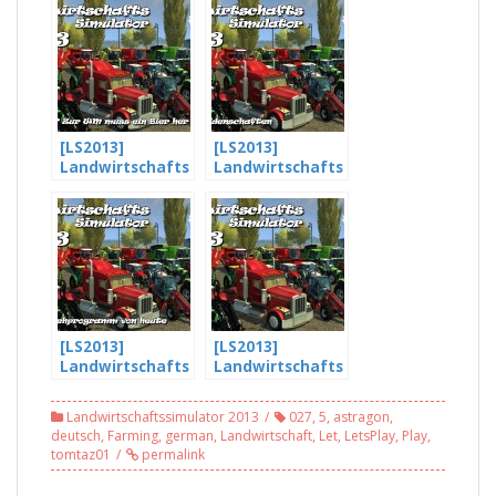
[LS2013]
[LS2013]
Landwirtschafts
Landwirtschafts
simulator 2013
simulator 2013
[HD] #025 -
[HD] #026 –
Getränke? Zur
Sammelleidensc
WM muss ein
haften
Bier her
[LS2013]
[LS2013]
Landwirtschafts
Landwirtschafts
simulator 2013
simulator 2013
[HD] #028 – Das
[HD] #005 – Es
Landwirtschaftssimulator 2013
027
,
5
,
astragon
,
Fernsehprogram
wird Gehexelt
deutsch
,
Farming
,
german
,
Landwirtschaft
,
Let
,
LetsPlay
,
Play
,
m von heute
tomtaz01
permalink