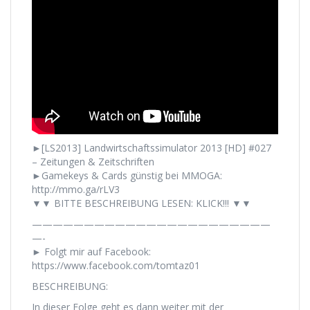
►[LS2013] Landwirtschaftssimulator 2013 [HD] #027
– Zeitungen & Zeitschriften
►Gamekeys & Cards günstig bei MMOGA:
http://mmo.ga/rLV3
▼▼ BITTE BESCHREIBUNG LESEN: KLICK!!! ▼▼
———————————————————————
—-
► Folgt mir auf Facebook:
https://www.facebook.com/tomtaz01
BESCHREIBUNG:
In dieser Folge geht es dann weiter mit der