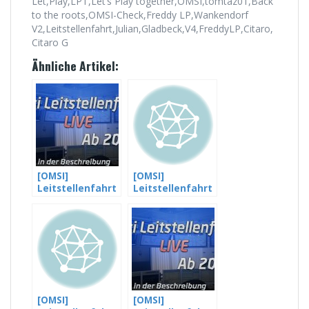
Let,Play,LPT,Let’s Play together,OMSI,tomtaz01,Back
to the roots,OMSI-Check,Freddy LP,Wankendorf
V2,Leitstellenfahrt,Julian,Gladbeck,V4,FreddyLP,Citaro,
Citaro G
Ähnliche Artikel:
[OMSI]
[OMSI]
Leitstellenfahrt
Leitstellenfahrt
vom 19.10.2013
vom 19.10.2013
#01 – Die
#02 – Die ersten
Anmoderation
Türen gehen
und Vorstellung
kaputt
aller Beteiligten
[OMSI]
[OMSI]