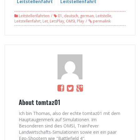
Leitstellenfahrt
Leitstellenfahrt
vom 23.11.2013
vom 19.10.2013
#01 – Auf gehts
#06 -Das Ende ist
Leitstellenfahrten
01
,
deutsch
,
german
,
Leitstelle
,
in eine neue
eingeleitet (6/6)
Leitstellenfahrt
,
Let
,
LetsPlay
,
OMSI
,
Play
permalink
Runde
About tomtaz01
Ich bin Thomas, also der echte tomtaz01 mit dem
Hauptaugenmerk auf Simulationen. Im
Besonderen sind dies OMSI, TrainFever
Landwirtschafts-Simulationen sowie ein ein paar
Ego-Shootern wie "Battlefield 4".