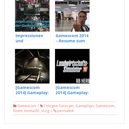
Impressionen
Gamescom 2014
und
– Resume zum
Zusammenschni
Tag 1/3,
tt der
Mittwoch
Gamescom 2013
13.08.2014
[HD]
[Gamescom
[Gamescom
2014] Gameplay:
2014] Gameplay:
Hazard Ops –
LS 2015 –
War Of The
Landwirtschafts
Gamescom
Cologne
,
Facecam
,
Gameplays
,
Gamescom
,
Machines [Free
simulator 2015
Koeln
,
tomtaz01
,
vLog
permalink
To Play]