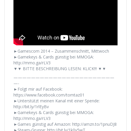
►Gamescom 2014 – Zusammenschnitt, Mittwoch
►Gamekeys & Cards günstig bei MMOGA:
http://mmo.ga/rLV3
▼▼ BITTE BESCHREIBUNG LESEN: KLICK!!! ▼▼
———————————————————————
—-
►Folgt mir auf Facebook:
https://www.facebook.com/tomtaz01
►Unterstützt meinen Kanal mit einer Spende:
http://bit.ly/1rlEyBv
►Gamekeys & Cards günstig bei MMOGA:
http://mmo.ga/rLV3
►Games günstig auf Amazon: http://amzn.to/1pnuDJ8
►Steam-Gruppe: http://bit.ly/1k0y5wT