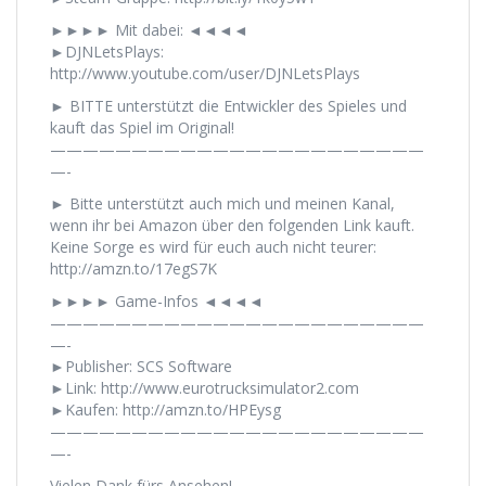
►►►► Mit dabei: ◄◄◄◄
►DJNLetsPlays:
http://www.youtube.com/user/DJNLetsPlays
► BITTE unterstützt die Entwickler des Spieles und
kauft das Spiel im Original!
———————————————————————
—-
► Bitte unterstützt auch mich und meinen Kanal,
wenn ihr bei Amazon über den folgenden Link kauft.
Keine Sorge es wird für euch auch nicht teurer:
http://amzn.to/17egS7K
►►►► Game-Infos ◄◄◄◄
———————————————————————
—-
►Publisher: SCS Software
►Link: http://www.eurotrucksimulator2.com
►Kaufen: http://amzn.to/HPEysg
———————————————————————
—-
Vielen Dank fürs Ansehen!