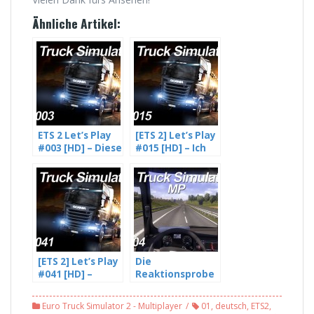
Ähnliche Artikel:
ETS 2 Let’s Play
[ETS 2] Let’s Play
#003 [HD] – Diese
#015 [HD] – Ich
ewigen
seh nichts…
Mautstellen
[ETS 2] Let’s Play
Die
#041 [HD] –
Reaktionsprobe
Zwangspause
– Euro Truck
Klappe #2 – mit
Simulator 2
Euro Truck Simulator 2 - Multiplayer
01
,
deutsch
,
ETS2
,
DJN003
Multiplayer #04