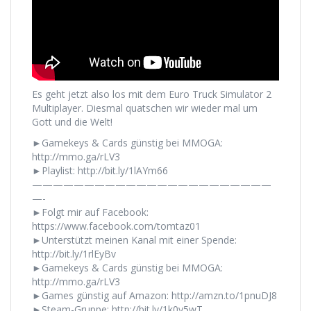
Es geht jetzt also los mit dem Euro Truck Simulator 2
Multiplayer. Diesmal quatschen wir wieder mal um
Gott und die Welt!
►Gamekeys & Cards günstig bei MMOGA:
http://mmo.ga/rLV3
►Playlist: http://bit.ly/1lAYm66
———————————————————————
—-
►Folgt mir auf Facebook:
https://www.facebook.com/tomtaz01
►Unterstützt meinen Kanal mit einer Spende:
http://bit.ly/1rlEyBv
►Gamekeys & Cards günstig bei MMOGA:
http://mmo.ga/rLV3
►Games günstig auf Amazon: http://amzn.to/1pnuDJ8
►Steam-Gruppe: http://bit.ly/1k0y5wT