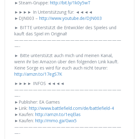
►Steam-Gruppe:
http://bit.ly/1k0y5wT
►►►► In Unterstützung für: ◄◄◄◄
►DJN003 –
http://www.youtube.de/DJN003
► BITTE unterstützt die Entwickler des Spieles und
kauft das Spiel im Original!
———————————————————————
—-
► Bitte unterstützt auch mich und meinen Kanal,
wenn ihr bei Amazon über den folgenden Link kauft.
Keine Sorge es wird für euch auch nicht teurer:
http://amzn.to/17egS7K
►►►► INFOS ◄◄◄◄
———————————————————————
—-
►Publisher: EA Games
►Link:
http://www.battlefield.com/de/battlefield-4
►Kaufen:
http://amzn.to/1eqElas
►Kaufen:
http://mmo.ga/Gwx5
———————————————————————
—-