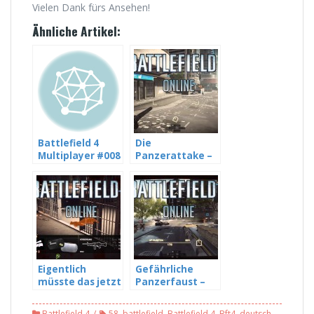
Vielen Dank fürs Ansehen!
Ähnliche Artikel:
Battlefield 4
Die
Multiplayer #008
Panzerattake –
[HD] – Wie kann
Battlefield 4
man den hier
#038
Chatten – mit
Freddy LP und
DJNLetsPlays
Eigentlich
Gefährliche
müsste das jetzt
Panzerfaust –
ein Sieb sein –
Battlefield 4 MP
Battlefield 4 MP
#042
Battlefield 4
58
,
battlefield
,
Battlefield 4
,
Bft4
,
deutsch
,