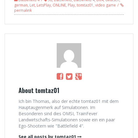
#041
german
,
Let
,
LetsPlay
,
ONLINE
,
Play
,
tomtaz01
,
video game
permalink
About tomtaz01
Ich bin Thomas, also der echte tomtaz01 mit dem
Hauptaugenmerk auf Simulationen. Im
Besonderen sind dies OMSI, TrainFever
Landwirtschafts-Simulationen sowie ein ein paar
Ego-Shootern wie "Battlefield 4".
See all posts by tomtaz01