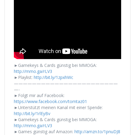
►Gamekeys & Cards günstig bei MMOGA:
http://mmo.ga/rLV3
►Playlist:
http://bit.ly/1zpxhWc
———————————————————————
—-
►Folgt mir auf Facebook:
https://www.facebook.com/tomtaz01
►Unterstützt meinen Kanal mit einer Spende:
http://bit.ly/1rlEyBv
►Gamekeys & Cards günstig bei MMOGA:
http://mmo.ga/rLV3
►Games günstig auf Amazon:
http://amzn.to/1pnuDJ8