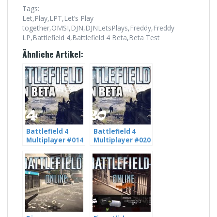
Tags:
Let,Play,LPT,Let’s Play
together,OMSI,DJN,DJNLetsPlays,Freddy,Freddy
LP,Battlefield 4,Battlefield 4 Beta,Beta Test
Ähnliche Artikel:
Battlefield 4
Battlefield 4
Multiplayer #014
Multiplayer #020
[HD] – Stirb du
[HD] – Chris haut
Trottel – mit
immer ab… – mit
Freddy LP und
Freddy LP und
DJNLetsPlays
DJNLetsPlays