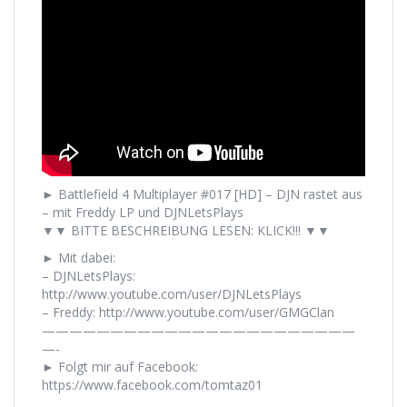
► Battlefield 4 Multiplayer #017 [HD] – DJN rastet aus
– mit Freddy LP und DJNLetsPlays
▼▼ BITTE BESCHREIBUNG LESEN: KLICK!!! ▼▼
► Mit dabei:
– DJNLetsPlays:
http://www.youtube.com/user/DJNLetsPlays
– Freddy: http://www.youtube.com/user/GMGClan
———————————————————————
—-
► Folgt mir auf Facebook:
https://www.facebook.com/tomtaz01