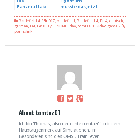
Die
Eigentlich
Panzerattake –
müsste das jetzt
Battlefield 4
ein Sieb sein –
#038
Battlefield 4 MP
Battlefield 4
017
,
battlefield
,
Battlefield 4
,
Bft4
,
deutsch
,
#041
german
,
Let
,
LetsPlay
,
ONLINE
,
Play
,
tomtaz01
,
video game
permalink
About tomtaz01
Ich bin Thomas, also der echte tomtaz01 mit dem
Hauptaugenmerk auf Simulationen. Im
Besonderen sind dies OMSI, TrainFever