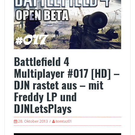
Battlefield 4
Multiplayer #017 [HD] –
DJN rastet aus – mit
Freddy LP und
DJNLetsPlays
28. Oktober 2013
tomtaz01