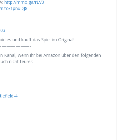
A:
http://mmo.ga/rLV3
zn.to/1pnuDJ8
003
ieles und kauft das Spiel im Original!
——————-
en Kanal, wenn ihr bei Amazon über den folgenden
uch nicht teurer:
——————-
lefield-4
——————-