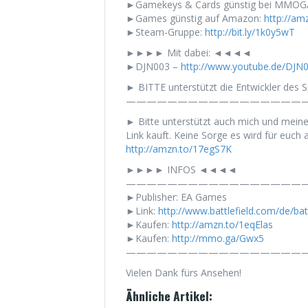
►Gamekeys & Cards günstig bei MMOG
►Games günstig auf Amazon:
http://am
►Steam-Gruppe:
http://bit.ly/1k0y5wT
►►►► Mit dabei: ◄◄◄◄
►DJN003 –
http://www.youtube.de/DJN
► BITTE unterstützt die Entwickler des Sp
——————————————————
► Bitte unterstützt auch mich und mein
Link kauft. Keine Sorge es wird für euch a
http://amzn.to/17egS7K
►►►► INFOS ◄◄◄◄
——————————————————
►Publisher: EA Games
►Link:
http://www.battlefield.com/de/batt
►Kaufen:
http://amzn.to/1eqElas
►Kaufen:
http://mmo.ga/Gwx5
——————————————————
Vielen Dank fürs Ansehen!
Ähnliche Artikel: