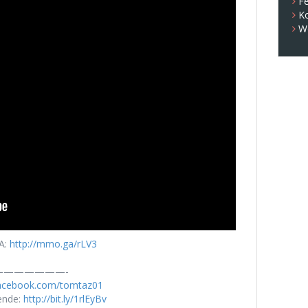
Fe
K
W
A:
http://mmo.ga/rLV3
——————-
facebook.com/tomtaz01
ende:
http://bit.ly/1rlEyBv