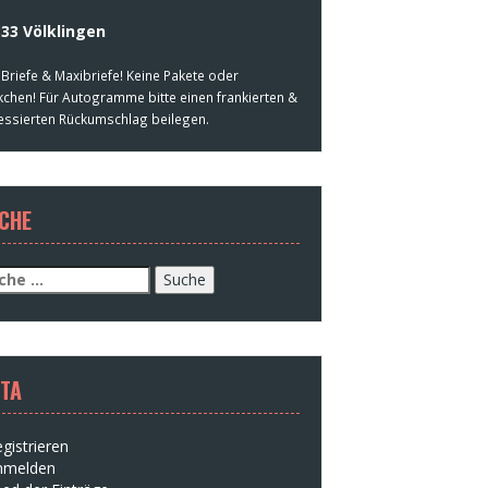
33 Völklingen
 Briefe & Maxibriefe! Keine Pakete oder
kchen! Für Autogramme bitte einen frankierten &
essierten Rückumschlag beilegen.
CHE
che
h:
TA
gistrieren
nmelden