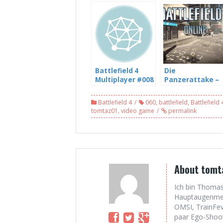
Battlefield 4
Die
Multiplayer #008
Panzerattake –
[HD] – Wie kann
Battlefield 4
man den hier
#038
Battlefield 4
060
,
battlefield
,
Battlefield 
Chatten – mit
tomtaz01
,
video game
permalink
Freddy LP und
DJNLetsPlays
About tomt
Ich bin Thomas
Hauptaugenmerk
OMSI, TrainFev
paar Ego-Shoote