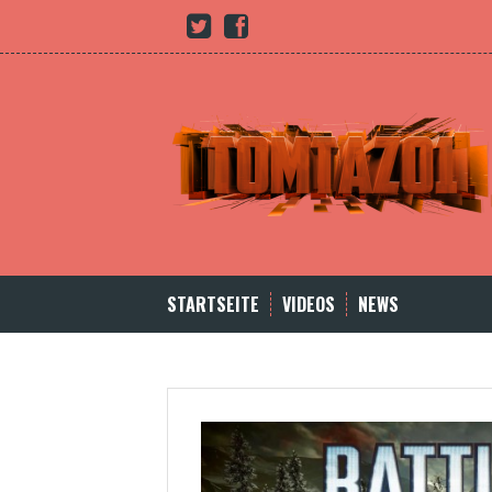
Skip
Youtube
twitter
Facebook
to
content
STARTSEITE
VIDEOS
NEWS