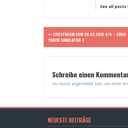
See all posts
Post
LIVESTREAM VOM 28.02.2015 4/5 – EURO
navigation
TRUCK SIMULATOR 2
Schreibe einen Kommenta
Du musst
angemeldet
sein, um einen K
NEUESTE BEITRÄGE