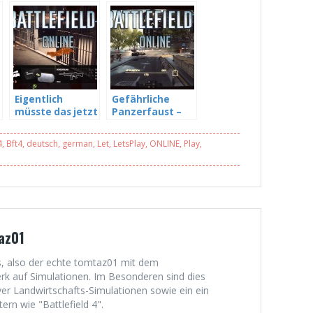
Eigentlich
Gefährliche
müsste das jetzt
Panzerfaust –
ein Sieb sein –
Battlefield 4 MP
Battlefield 4 MP
#042
4
,
Bft4
,
deutsch
,
german
,
Let
,
LetsPlay
,
ONLINE
,
Play
,
#041
az01
, also der echte tomtaz01 mit dem
 auf Simulationen. Im Besonderen sind dies
er Landwirtschafts-Simulationen sowie ein ein
rn wie "Battlefield 4".