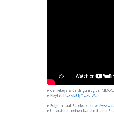
►Gamekeys & Cards günstig bei MMOG
►Playlist:
http://bit.ly/1zpxhWc
——————————————————
►Folgt mir auf Facebook:
https://www.
►Unterstützt meinen Kanal mit einer Sp