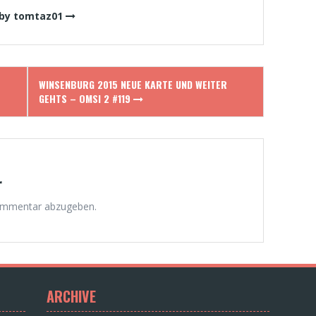
 by tomtaz01
WINSENBURG 2015 NEUE KARTE UND WEITER
GEHTS – OMSI 2 #119
r
ommentar abzugeben.
ARCHIVE