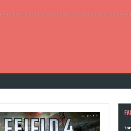
FA
to