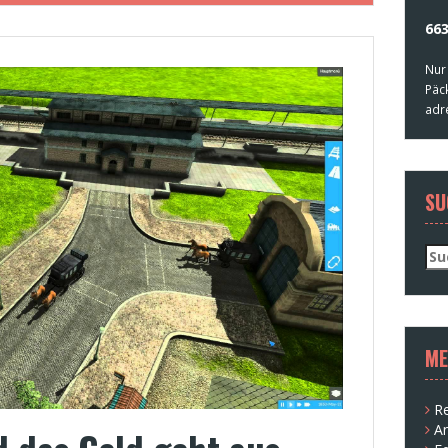
663
Nur
Päc
adr
SU
Su
nac
ME
Re
A