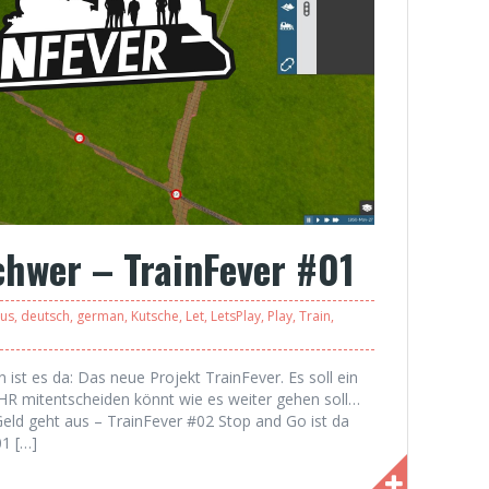
schwer – TrainFever #01
us
,
deutsch
,
german
,
Kutsche
,
Let
,
LetsPlay
,
Play
,
Train
,
ist es da: Das neue Projekt TrainFever. Es soll ein
HR mitentscheiden könnt wie es weiter gehen soll…
 Geld geht aus – TrainFever #02 Stop and Go ist da
01 […]