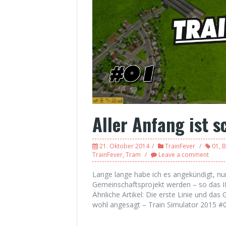
Aller Anfang ist 
21. Oktober 2014
TrainFever
01
,
B
TrainFever
,
Tram
Leave a comment
Lange lange habe ich es angekündigt, nun 
Gemeinschaftsprojekt werden – so das I
Ähnliche Artikel: Die erste Linie und das
wohl angesagt – Train Simulator 2015 #