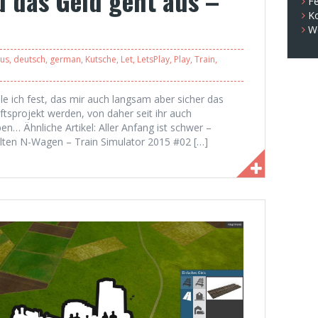
d das Geld geht aus –
Fe
K
W
us
,
deutsch
,
german
,
Kutsche
,
Let
,
LetsPlay
,
Play
,
Train
,
elle ich fest, das mir auch langsam aber sicher das
tsprojekt werden, von daher seit ihr auch
… Ähnliche Artikel: Aller Anfang ist schwer –
alten N-Wagen – Train Simulator 2015 #02 […]