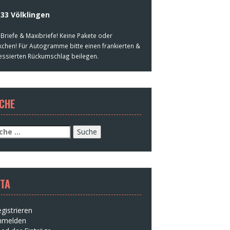
33 Völklingen
 Briefe & Maxibriefe! Keine Pakete oder
kchen! Für Autogramme bitte einen frankierten &
essierten Rückumschlag beilegen.
CHE
che
h:
TA
gistrieren
nmelden