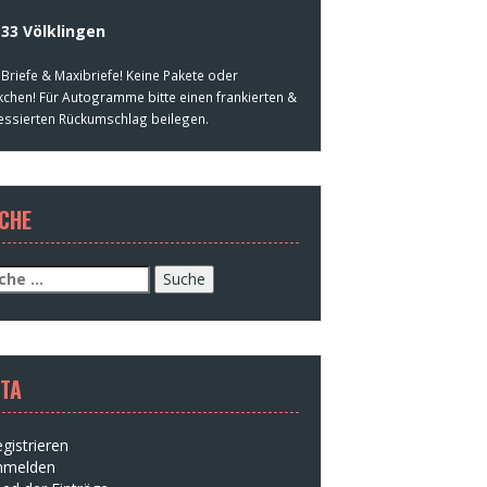
33 Völklingen
 Briefe & Maxibriefe! Keine Pakete oder
kchen! Für Autogramme bitte einen frankierten &
essierten Rückumschlag beilegen.
CHE
che
h:
TA
gistrieren
nmelden