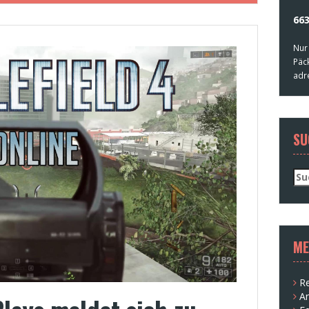
663
Nur
Päc
adr
SU
Su
nac
ME
Re
A