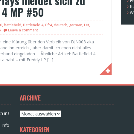
lays meldet sich zu
Fe
K
d 4 MP #50
W
0
,
battlefield
,
Battlefield 4
,
Bft4
,
deutsch
,
german
,
Let
,
Leave a comment
m eine Klärung über den Verbleib von DJN003 aka
e ihn erreicht, aber damit ich eben nicht alles
erhand eingeladen…. Ähnliche Artikel: Battlefield 4
ta naht – mit Freddy LP […]
ARCHIVE
Archive
h ins
 Info
KATEGORIEN