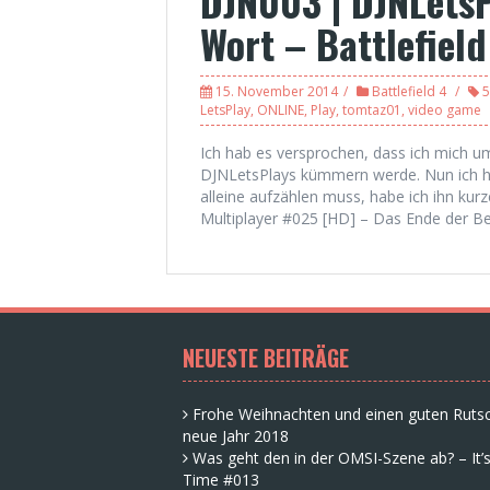
DJN003 | DJNLetsP
Wort – Battlefiel
15. November 2014
Battlefield 4
5
LetsPlay
,
ONLINE
,
Play
,
tomtaz01
,
video game
Ich hab es versprochen, dass ich mich u
DJNLetsPlays kümmern werde. Nun ich hab
alleine aufzählen muss, habe ich ihn kurz
Multiplayer #025 [HD] – Das Ende der Be
NEUESTE BEITRÄGE
Frohe Weihnachten und einen guten Rutsc
neue Jahr 2018
Was geht den in der OMSI-Szene ab? – It’s
Time #013